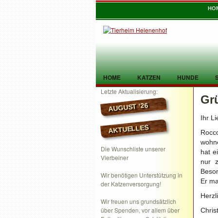
HO
HOME
KATZEN
HUNDE
Letzte Aktualisierung:
Gr
TIER GEFUNDEN
KONTAKT
AUGUST ’26
Ihr L
AKTUELLES
Rocco
wohne
Die Wunschliste unserer
hat e
Vierbeiner
nur 
Beson
Wir benötigen Unterstützung in
Er ma
der Katzenversorgung!
Herzl
Wir freuen uns grundsätzlich
über Spenden, vor allem über
Chris