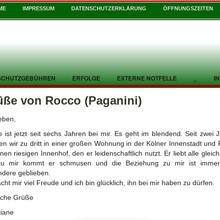
ME
IMPRESSUM
DATENSCHUTZERKLÄRUNG
ÖFFNUNGSZEITEN
SCHUTZGEBÜHREN
ERFOLGE
EXTERNE NOTFELLE
_
I
üße von Rocco (Paganini)
ieben,
 ist jetzt seit sechs Jahren bei mir. Es geht im blendend. Seit zwei 
n wir zu dritt in einer großen Wohnung in der Kölner Innenstadt und
inen riesigen Innenhof, den er leidenschaftlich nutzt. Er liebt alle gleich
zu mir kommt er schmusen und die Beziehung zu mir ist immer
dere geblieben.
cht mir viel Freude und ich bin glücklich, ihn bei mir haben zu dürfen.
iche Grüße
tiane