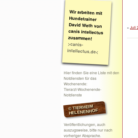
Wir arbeiten mit
Hundetrainer
David Weth von
canis intellectus
«
Juli
zusammen!
>canis-
intellectus.de<
Hier finden Sie eine Liste mit den
Notdiensten für das
Wochenende:
Tierarzt-Wochenende-
Notdienste
© TIERHEIM
HELENENHOF
Veröffentlichungen, auch
auszugsweise, bitte nur nach
vorheriger Absprache.