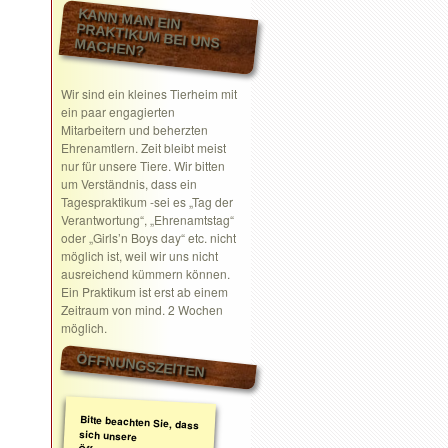
KANN MAN EIN
PRAKTIKUM BEI UNS MACHEN?
Wir sind ein kleines Tierheim mit
ein paar engagierten
Mitarbeitern und beherzten
Ehrenamtlern. Zeit bleibt meist
nur für unsere Tiere. Wir bitten
um Verständnis, dass ein
Tagespraktikum -sei es „Tag der
Verantwortung“, „Ehrenamtstag“
oder „Girls’n Boys day“ etc. nicht
möglich ist, weil wir uns nicht
ausreichend kümmern können.
Ein Praktikum ist erst ab einem
Zeitraum von mind. 2 Wochen
möglich.
ÖFFNUNGSZEITEN
Bitte beachten Sie, dass
sich unsere
Öffnungszeiten geändert
haben. Wir nehmen
ausschließlich nach
telefonischer oder
schriftlicher Absprache
Termine wahr.
Schreiben Sie gerne ein
Email mit Ihrem