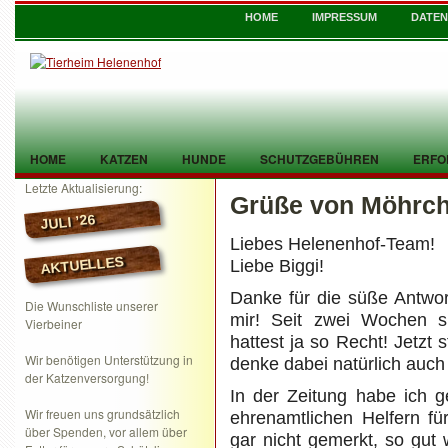
HOME
IMPRESSUM
DATE
HOME
KATZEN
HUNDE
SCHUTZGEBÜHREN
ERFO
Letzte Aktualisierung:
Grüße von Möhrch
TIER GEFUNDEN
KONTAKT
JULI ’26
Liebes Helenenhof-Team!
AKTUELLES
Liebe Biggi!
Danke für die süße Antwor
Die Wunschliste unserer
mir! Seit zwei Wochen s
Vierbeiner
hattest ja so Recht! Jetzt
Wir benötigen Unterstützung in
denke dabei natürlich auch
der Katzenversorgung!
In der Zeitung habe ich g
Wir freuen uns grundsätzlich
ehrenamtlichen Helfern f
über Spenden, vor allem über
gar nicht gemerkt, so gut