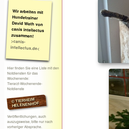
Wir arbeiten mit
Hundetrainer
David Weth von
canis intellectus
zusammen!
>canis-
intellectus.de<
Hier finden Sie eine Liste mit den
Notdiensten für das
Wochenende:
Tierarzt-Wochenende-
Notdienste
© TIERHEIM
HELENENHOF
Veröffentlichungen, auch
auszugsweise, bitte nur nach
vorheriger Absprache.