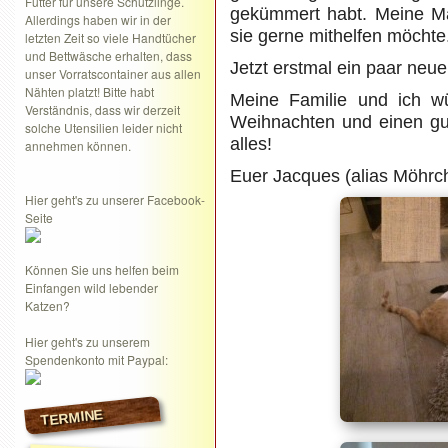
Futter für unsere Schützlinge.
gekümmert habt. Meine Ma
Allerdings haben wir in der
sie gerne mithelfen möchte
letzten Zeit so viele Handtücher
und Bettwäsche erhalten, dass
Jetzt erstmal ein paar neue
unser Vorratscontainer aus allen
Nähten platzt! Bitte habt
Meine Familie und ich w
Verständnis, dass wir derzeit
Weihnachten und einen gu
solche Utensilien leider nicht
alles!
annehmen können.
Euer Jacques (alias Möhrc
Hier geht's zu unserer Facebook-
Seite
Können Sie uns helfen beim
Einfangen wild lebender
Katzen?
Hier geht's zu unserem
Spendenkonto mit Paypal:
TERMINE