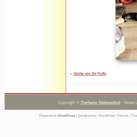
«
Grüße von Sir Fluffy
Copyright ©
Tierheim Helenenhof
- Verein 
Powered by
| Designed by:
WordPress Themes
| Tha
WordPress