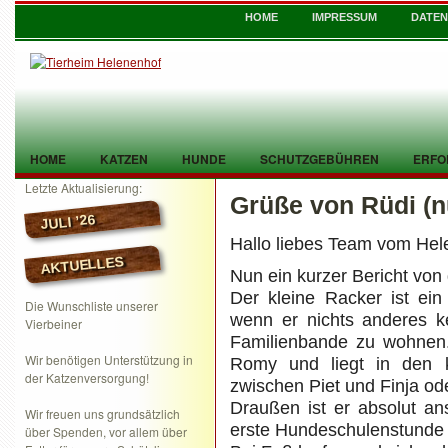
HOME
IMPRESSUM
DATE
HOME
KATZEN
HUNDE
SCHUTZGEBÜHREN
ERFO
Letzte Aktualisierung:
Grüße von Rüdi (n
TIER GEFUNDEN
KONTAKT
JULI ’26
Hallo liebes Team vom Hel
AKTUELLES
Nun ein kurzer Bericht von
Der kleine Racker ist ein
Die Wunschliste unserer
wenn er nichts anderes k
Vierbeiner
Familienbande zu wohnen.
Wir benötigen Unterstützung in
Romy und liegt in den k
der Katzenversorgung!
zwischen Piet und Finja od
Draußen ist er absolut a
Wir freuen uns grundsätzlich
erste Hundeschulenstunde 
über Spenden, vor allem über