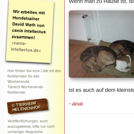
Wenn man zu Hause ist, 
Wir arbeiten mit
Hundetrainer
David Weth von
canis intellectus
zusammen!
>canis-
intellectus.de<
Hier finden Sie eine Liste mit den
Notdiensten für das
Wochenende:
Tierarzt-Wochenende-
ist es auch auf dem kleinst
Notdienste
«
Januar
© TIERHEIM
HELENENHOF
Veröffentlichungen, auch
auszugsweise, bitte nur nach
vorheriger Absprache.