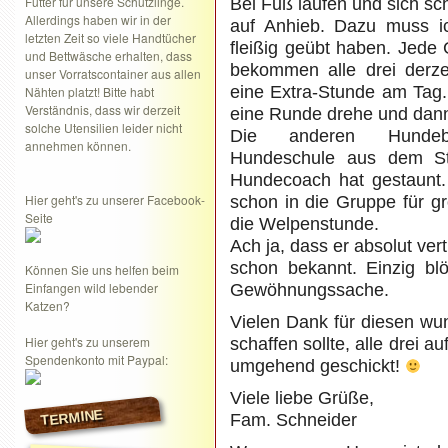
Futter für unsere Schützlinge.
Bei Fuß laufen und sich sc
Allerdings haben wir in der
auf Anhieb. Dazu muss ic
letzten Zeit so viele Handtücher
fleißig geübt haben. Jede 
und Bettwäsche erhalten, dass
bekommen alle drei derz
unser Vorratscontainer aus allen
eine Extra-Stunde am Tag
Nähten platzt! Bitte habt
Verständnis, dass wir derzeit
eine Runde drehe und dann 
solche Utensilien leider nicht
Die anderen Hundeb
annehmen können.
Hundeschule aus dem St
Hundecoach hat gestaunt.
Hier geht's zu unserer Facebook-
schon in die Gruppe für g
Seite
die Welpenstunde.
Ach ja, dass er absolut vert
schon bekannt. Einzig blö
Können Sie uns helfen beim
Einfangen wild lebender
Gewöhnungssache.
Katzen?
Vielen Dank für diesen w
Hier geht's zu unserem
schaffen sollte, alle drei 
Spendenkonto mit Paypal:
umgehend geschickt!
Viele liebe Grüße,
TERMINE
Fam. Schneider