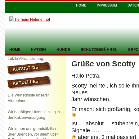
HOME
IMPRESSUM
DATE
HOME
KATZEN
HUNDE
SCHUTZGEBÜHREN
ERFO
Letzte Aktualisierung:
Grüße von Scotty
TIER GEFUNDEN
KONTAKT
AUGUST ’26
Hallo Petra,
AKTUELLES
Scotty meinte , ich solle 
Neues
Die Wunschliste unserer
Jahr wünschen.
Vierbeiner
Er macht sich großartig
Wir benötigen Unterstützung in
der Katzenversorgung!
Ist absolut stubenre
Wir freuen uns grundsätzlich
Signale………….
über Spenden, vor allem über
aber erst 3 mal passiert.