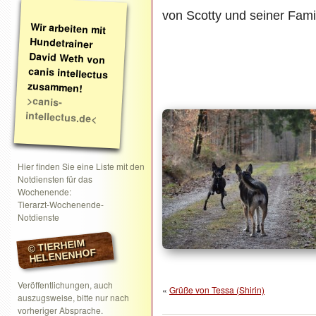
von Scotty und seiner Fami
Wir arbeiten mit
Hundetrainer
David Weth von
canis intellectus
zusammen!
>canis-
intellectus.de<
Hier finden Sie eine Liste mit den
Notdiensten für das
Wochenende:
Tierarzt-Wochenende-
Notdienste
© TIERHEIM
HELENENHOF
Veröffentlichungen, auch
«
Grüße von Tessa (Shirin)
auszugsweise, bitte nur nach
vorheriger Absprache.