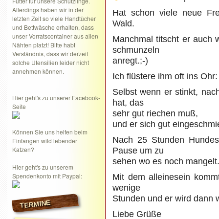
Futter für unsere Schützlinge.
Allerdings haben wir in der
Hat schon viele neue Fr
letzten Zeit so viele Handtücher
Wald.
und Bettwäsche erhalten, dass
unser Vorratscontainer aus allen
Manchmal titscht er auch 
Nähten platzt! Bitte habt
schmunzeln
Verständnis, dass wir derzeit
anregt.;-)
solche Utensilien leider nicht
annehmen können.
Ich flüstere ihm oft ins Ohr
Selbst wenn er stinkt, na
Hier geht's zu unserer Facebook-
hat, das
Seite
sehr gut riechen muß,
und er sich gut eingeschmie
Können Sie uns helfen beim
Nach 25 Stunden Hundesc
Einfangen wild lebender
Katzen?
Pause um zu
sehen wo es noch mangelt
Hier geht's zu unserem
Spendenkonto mit Paypal:
Mit dem alleinesein kommt 
wenige
Stunden und er wird dann w
TERMINE
Liebe Grüße