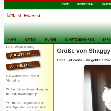
HOME
IMPRESSUM
DATE
HOME
KATZEN
HUNDE
SCHUTZGEBÜHREN
ERFO
Letzte Aktualisierung:
Grüße von Shaggy
TIER GEFUNDEN
KONTAKT
AUGUST ’26
Ohne viel Worte – ihr geht’s einfac
AKTUELLES
Die Wunschliste unserer
Vierbeiner
Wir benötigen Unterstützung in
der Katzenversorgung!
Wir freuen uns grundsätzlich
über Spenden, vor allem über