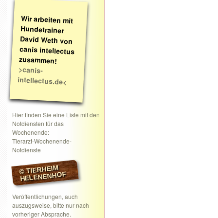
Wir arbeiten mit
Hundetrainer
David Weth von
canis intellectus
zusammen!
>canis-
intellectus.de<
Hier finden Sie eine Liste mit den
Notdiensten für das
Wochenende:
Tierarzt-Wochenende-
Notdienste
© TIERHEIM
HELENENHOF
Veröffentlichungen, auch
auszugsweise, bitte nur nach
vorheriger Absprache.