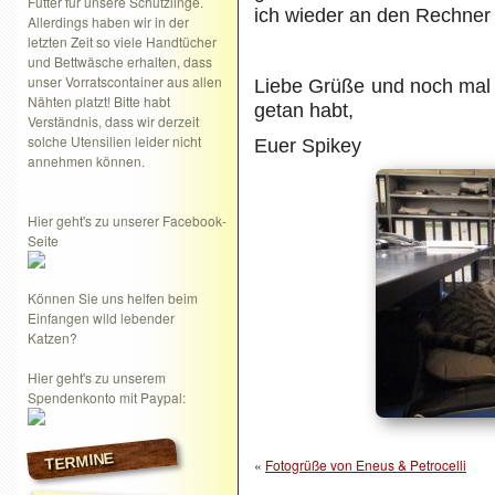
Futter für unsere Schützlinge.
ich wieder an den Rechner 
Allerdings haben wir in der
letzten Zeit so viele Handtücher
und Bettwäsche erhalten, dass
unser Vorratscontainer aus allen
Liebe Grüße und noch mal v
Nähten platzt! Bitte habt
getan habt,
Verständnis, dass wir derzeit
solche Utensilien leider nicht
Euer Spikey
annehmen können.
Hier geht's zu unserer Facebook-
Seite
Können Sie uns helfen beim
Einfangen wild lebender
Katzen?
Hier geht's zu unserem
Spendenkonto mit Paypal:
TERMINE
«
Fotogrüße von Eneus & Petrocelli