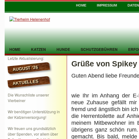
HOME
IMPRESSUM
DATE
HOME
KATZEN
HUNDE
SCHUTZGEBÜHREN
ERFO
Letzte Aktualisierung:
Grüße von Spikey
TIER GEFUNDEN
KONTAKT
AUGUST ’26
Guten Abend liebe Freund
AKTUELLES
Die Wunschliste unserer
wie Ihr im Anhang der E-
Vierbeiner
neue Zuhause gefällt mir t
fremd und ängstlich bin ich
Wir benötigen Unterstützung in
die Herrentoilette auf Anh
der Katzenversorgung!
meinem Mitbewohner im B
Wir freuen uns grundsätzlich
übrigens ganz schön rum.
über Spenden, vor allem über
gemacht. Bis bald, meld