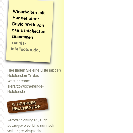
Wir arbeiten mit
Hundetrainer
David Weth von
canis intellectus
zusammen!
>canis-
intellectus.de<
Hier finden Sie eine Liste mit den
Notdiensten für das
Wochenende:
Tierarzt-Wochenende-
Notdienste
© TIERHEIM
HELENENHOF
Veröffentlichungen, auch
auszugsweise, bitte nur nach
vorheriger Absprache.