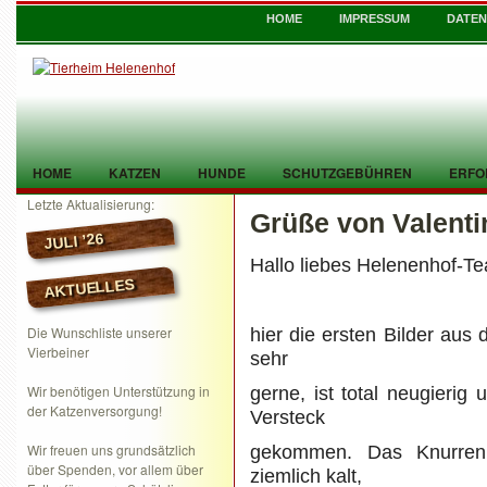
HOME
IMPRESSUM
DATE
HOME
KATZEN
HUNDE
SCHUTZGEBÜHREN
ERFO
Letzte Aktualisierung:
Grüße von Valentin
TIER GEFUNDEN
KONTAKT
JULI ’26
Hallo liebes Helenenhof-T
AKTUELLES
Die Wunschliste unserer
hier die ersten Bilder au
Vierbeiner
sehr
Wir benötigen Unterstützung in
gerne, ist total neugieri
der Katzenversorgung!
Versteck
Wir freuen uns grundsätzlich
gekommen. Das Knurren 
über Spenden, vor allem über
ziemlich kalt,