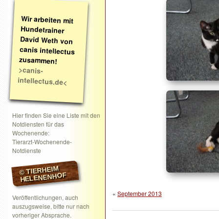
Wir arbeiten mit
Hundetrainer
David Weth von
canis intellectus
zusammen!
>canis-
intellectus.de<
Hier finden Sie eine Liste mit den
Notdiensten für das
Wochenende:
Tierarzt-Wochenende-
Notdienste
© TIERHEIM
HELENENHOF
«
September 2013
Veröffentlichungen, auch
auszugsweise, bitte nur nach
vorheriger Absprache.