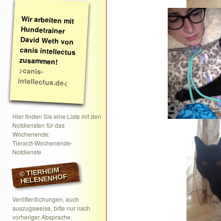
Wir arbeiten mit
Hundetrainer
David Weth von
canis intellectus
zusammen!
>canis-
intellectus.de<
Hier finden Sie eine Liste mit den
Notdiensten für das
Wochenende:
Tierarzt-Wochenende-
Notdienste
© TIERHEIM
HELENENHOF
Veröffentlichungen, auch
auszugsweise, bitte nur nach
vorheriger Absprache.