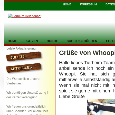
HOME
IMPRESSUM
DATE
HOME
KATZEN
HUNDE
SCHUTZGEBÜHREN
ERFO
Letzte Aktualisierung:
Grüße von Whoop
TIER GEFUNDEN
KONTAKT
JULI ’26
Hallo liebes Tierheim-Team
AKTUELLES
anbei sende ich noch ein 
Whoopi. Sie hat sich 
Die Wunschliste unserer
mittlerweile selbstständig a
Vierbeiner
Wenn sie mal nicht mit i
spielt sie gerne mit einem
Wir benötigen Unterstützung in
Liebe Grüße
der Katzenversorgung!
Wir freuen uns grundsätzlich
über Spenden, vor allem über