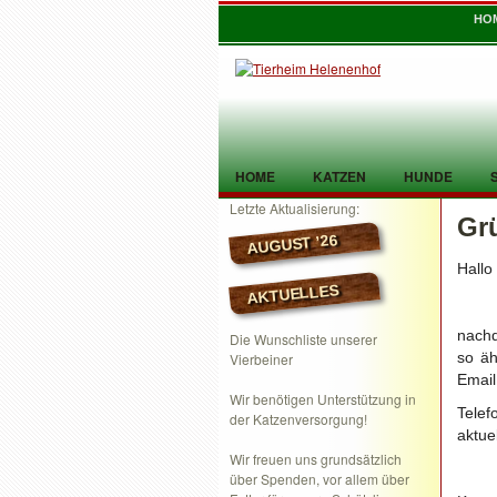
HO
HOME
KATZEN
HUNDE
Letzte Aktualisierung:
Gr
TIER GEFUNDEN
KONTAKT
AUGUST ’26
Hallo
AKTUELLES
nachd
Die Wunschliste unserer
so äh
Vierbeiner
Email
Wir benötigen Unterstützung in
Telef
der Katzenversorgung!
aktue
Wir freuen uns grundsätzlich
über Spenden, vor allem über