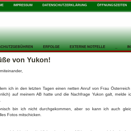
ME
IMPRESSUM
DATENSCHUTZERKLÄRUNG
ÖFFNUNGSZEITEN
SCHUTZGEBÜHREN
ERFOLGE
EXTERNE NOTFELLE
_
I
üße von Yukon!
 miteinander,
em ich in den letzten Tagen einen netten Anruf von Frau Österreich
nlich) auf meinem AB hatte und die Nachfrage Yukon galt, melde i
.
onisch bin ich nicht durchgekommen, aber so kann ich auch glei
lles Fotos mitschicken.