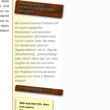
, dass
KANN MAN EIN
t und
PRAKTIKUM BEI UNS MACHEN?
nur zu
damit
uss er
Wir sind ein kleines Tierheim mit
m dann
ein paar engagierten
 Yukon
Mitarbeitern und beherzten
.
Ehrenamtlern. Zeit bleibt meist
nur für unsere Tiere. Wir bitten
um Verständnis, dass ein
Tagespraktikum -sei es „Tag der
Verantwortung“, „Ehrenamtstag“
oder „Girls’n Boys day“ etc. nicht
möglich ist, weil wir uns nicht
ausreichend kümmern können.
Ein Praktikum ist erst ab einem
Zeitraum von mind. 2 Wochen
möglich.
ÖFFNUNGSZEITEN
Bitte beachten Sie, dass
sich unsere
Öffnungszeiten geändert
haben. Wir nehmen
ausschließlich nach
telefonischer oder
schriftlicher Absprache
Termine wahr.
Schreiben Sie gerne ein
Email mit Ihrem