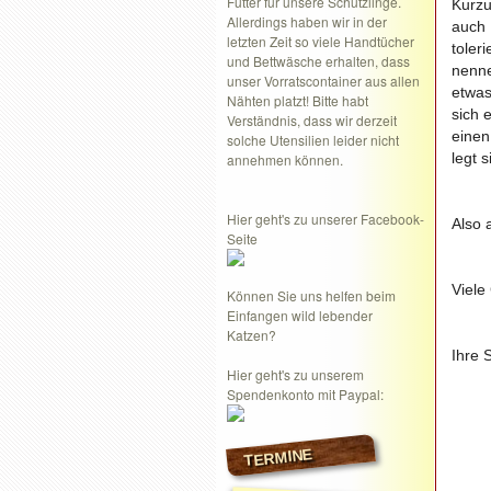
Futter für unsere Schützlinge.
Kurzu
Allerdings haben wir in der
auch
letzten Zeit so viele Handtücher
toler
und Bettwäsche erhalten, dass
nenn
unser Vorratscontainer aus allen
etwas
Nähten platzt! Bitte habt
sich 
Verständnis, dass wir derzeit
einen
solche Utensilien leider nicht
legt 
annehmen können.
Hier geht's zu unserer Facebook-
Also 
Seite
Viele
Können Sie uns helfen beim
Einfangen wild lebender
Katzen?
Ihre 
Hier geht's zu unserem
Spendenkonto mit Paypal:
TERMINE