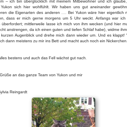
m – ich bin überglücklich mit meinem Mitbewohner und ich glaube
 Yukon sich hier wohlfühlt. Wir haben uns gut aneinander gewöhn
ieren die Eigenarten des anderen …. Bei Yukon wäre hier eigentlich 
en, dass er mich gerne morgens um 5 Uhr weckt. Anfangs war ich 
 überfordert; mittlerweile lasse ich mich von ihm wecken (und hier m
echt anstrengen, da ich einen guten und tiefen Schlaf habe), widme ih
 kurzen Augenblick und drehe mich dann wieder um. Und es klappt!
sich dann meistens zu mir ins Bett und macht auch noch ein Nickerchen
alles bestens und auch das Fell wächst gut nach.
 Grüße an das ganze Team von Yukon und mir
Sylvia Reingardt