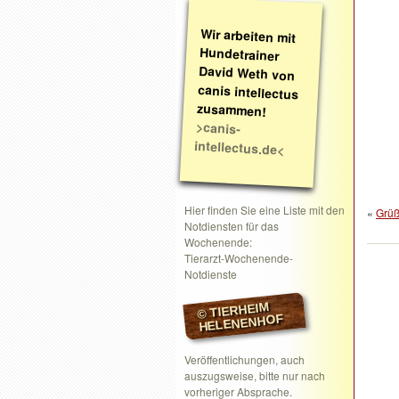
Wir arbeiten mit
Hundetrainer
David Weth von
canis intellectus
zusammen!
>canis-
intellectus.de<
Hier finden Sie eine Liste mit den
«
Grüß
Notdiensten für das
Wochenende:
Tierarzt-Wochenende-
Notdienste
© TIERHEIM
HELENENHOF
Veröffentlichungen, auch
auszugsweise, bitte nur nach
vorheriger Absprache.