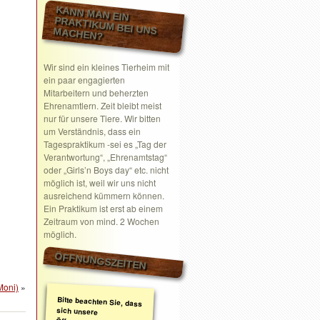
KANN MAN EIN
PRAKTIKUM BEI UNS MACHEN?
Wir sind ein kleines Tierheim mit
ein paar engagierten
Mitarbeitern und beherzten
Ehrenamtlern. Zeit bleibt meist
nur für unsere Tiere. Wir bitten
um Verständnis, dass ein
Tagespraktikum -sei es „Tag der
Verantwortung“, „Ehrenamtstag“
oder „Girls’n Boys day“ etc. nicht
möglich ist, weil wir uns nicht
ausreichend kümmern können.
Ein Praktikum ist erst ab einem
Zeitraum von mind. 2 Wochen
möglich.
ÖFFNUNGSZEITEN
Moni)
»
Bitte beachten Sie, dass
sich unsere
Öffnungszeiten geändert
haben. Wir nehmen
ausschließlich nach
telefonischer oder
schriftlicher Absprache
Termine wahr.
Schreiben Sie gerne ein
Email mit Ihrem