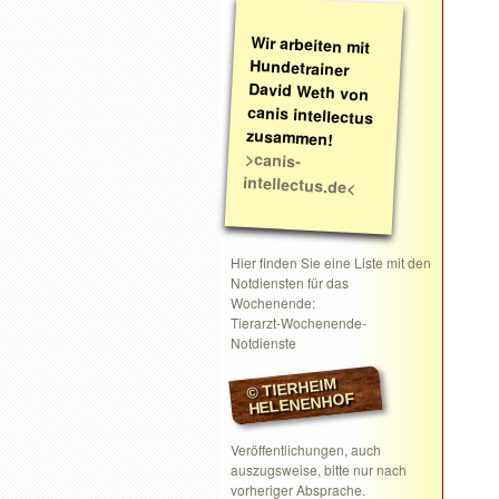
Wir arbeiten mit
Hundetrainer
David Weth von
canis intellectus
zusammen!
>canis-
intellectus.de<
Hier finden Sie eine Liste mit den
Notdiensten für das
Wochenende:
Tierarzt-Wochenende-
Notdienste
© TIERHEIM
HELENENHOF
Veröffentlichungen, auch
auszugsweise, bitte nur nach
vorheriger Absprache.