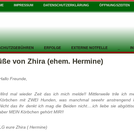
ME
IMPRESSUM
DATENSCHUTZERKLÄRUNG
ÖFFNUNGSZEITEN
SCHUTZGEBÜHREN
ERFOLGE
EXTERNE NOTFELLE
_
I
üße von Zhira (ehem. Hermine)
Hallo Freunde,
Wird mal wieder Zeit das ich mich melde!! Mittlerweile trile ich m
Körbchen mit ZWEI Hunden, was manchmal seeehr anstrengend is
Nicht das ihr denkt ich mag die Beiden nicht….ich liebe sie abgöttis
aber MEIN Körbchen gehört MIR!!
LG eure Zhira ( Hermine)