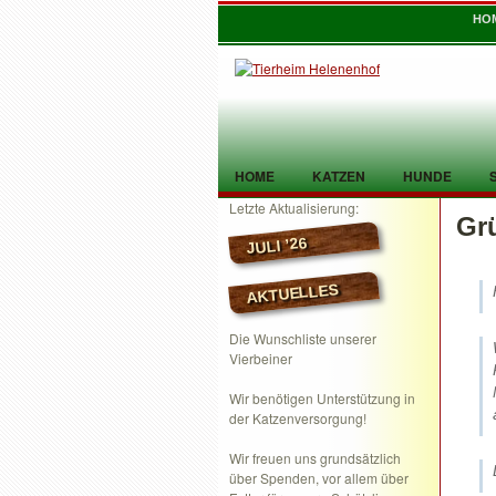
HO
HOME
KATZEN
HUNDE
Letzte Aktualisierung:
Gr
TIER GEFUNDEN
KONTAKT
JULI ’26
AKTUELLES
Die Wunschliste unserer
Vierbeiner
Wir benötigen Unterstützung in
der Katzenversorgung!
Wir freuen uns grundsätzlich
über Spenden, vor allem über