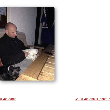
e von Aaron
Grüße von Anouk (ehem. 