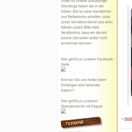
Futter für unsere Schützlinge.
Allerdings haben wir in der
letzten Zeit so viele Handtücher
und Bettwäsche erhalten, dass
unser Vorratscontainer aus allen
Nähten platzt! Bitte habt
Verständnis, dass wir derzeit
solche Utensilien leider nicht
annehmen können.
Hier geht's zu unserer Facebook-
Seite
Können Sie uns helfen beim
Einfangen wild lebender
Katzen?
Hier geht's zu unserem
Spendenkonto mit Paypal:
«
Grüß
TERMINE