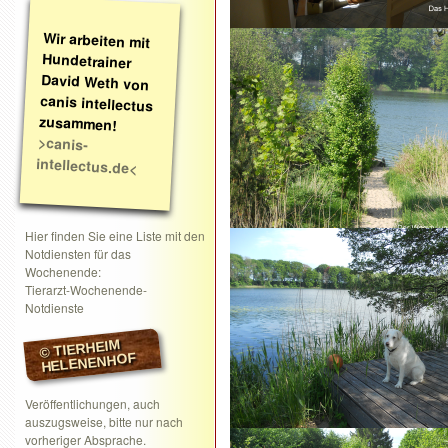
Wir arbeiten mit
Hundetrainer
David Weth von
canis intellectus
zusammen!
>canis-
intellectus.de<
Hier finden Sie eine Liste mit den
Notdiensten für das
Wochenende:
Tierarzt-Wochenende-
Notdienste
© TIERHEIM
HELENENHOF
Veröffentlichungen, auch
auszugsweise, bitte nur nach
vorheriger Absprache.