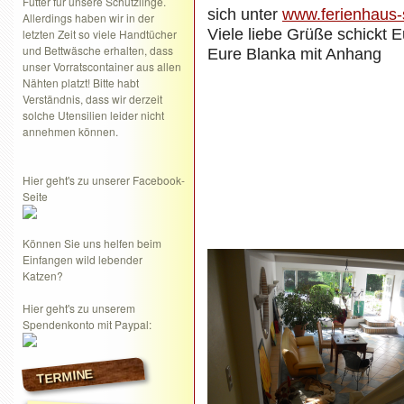
Futter für unsere Schützlinge.
sich unter
www.ferienhaus
Allerdings haben wir in der
Viele liebe Grüße schickt 
letzten Zeit so viele Handtücher
und Bettwäsche erhalten, dass
Eure Blanka mit Anhang
unser Vorratscontainer aus allen
Nähten platzt! Bitte habt
Verständnis, dass wir derzeit
solche Utensilien leider nicht
annehmen können.
Hier geht's zu unserer Facebook-
Seite
Können Sie uns helfen beim
Einfangen wild lebender
Katzen?
Hier geht's zu unserem
Spendenkonto mit Paypal:
TERMINE