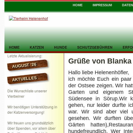
HOME
IMPRESSUM
DATE
HOME
KATZEN
HUNDE
SCHUTZGEBÜHREN
ERFO
Letzte Aktualisierung:
Grüße von Blanka
TIER GEFUNDEN
KONTAKT
AUGUST ’26
Hallo liebe Helenenhöfler,
AKTUELLES
ich möchte Euch ein paar 
der Ostsee zeigen. Wir hat
Die Wunschliste unserer
Garten und eigenem St
Vierbeiner
Südensee in Sörup.Wir k
gehen, nur leider durfte i
Wir benötigen Unterstützung in
war. Wir sind aber viel
der Katzenversorgung!
gesehen. Wir durften über
Wir freuen uns grundsätzlich
Gärten hatten),Restaur
über Spenden, vor allem über
hundefreundlich. Wer Int