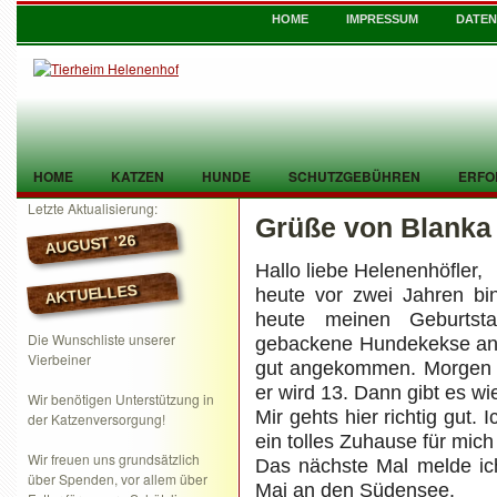
HOME
IMPRESSUM
DATE
HOME
KATZEN
HUNDE
SCHUTZGEBÜHREN
ERFO
Letzte Aktualisierung:
Grüße von Blanka
TIER GEFUNDEN
KONTAKT
AUGUST ’26
Hallo liebe Helenenhöfler,
AKTUELLES
heute vor zwei Jahren bin
heute meinen Geburtst
Die Wunschliste unserer
gebackene Hundekekse an m
Vierbeiner
gut angekommen. Morgen h
er wird 13. Dann gibt es w
Wir benötigen Unterstützung in
Mir gehts hier richtig gut.
der Katzenversorgung!
ein tolles Zuhause für mic
Wir freuen uns grundsätzlich
Das nächste Mal melde ic
über Spenden, vor allem über
Mai an den Südensee.