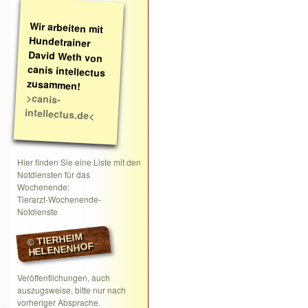
Wir arbeiten mit
Hundetrainer
David Weth von
canis intellectus
zusammen!
>canis-
intellectus.de<
Hier finden Sie eine Liste mit den
Notdiensten für das
Wochenende:
Tierarzt-Wochenende-
Notdienste
© TIERHEIM
HELENENHOF
Veröffentlichungen, auch
auszugsweise, bitte nur nach
vorheriger Absprache.