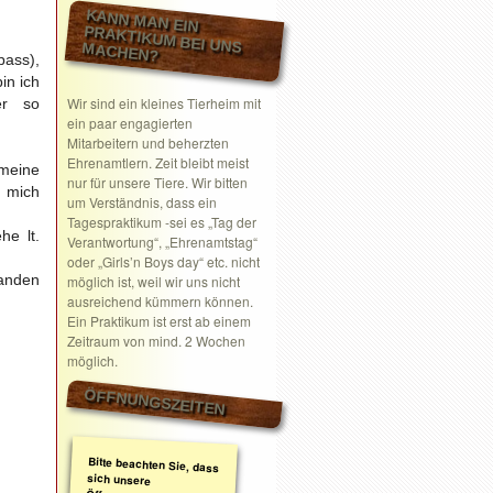
KANN MAN EIN
PRAKTIKUM BEI UNS MACHEN?
ass),
in ich
Wir sind ein kleines Tierheim mit
er so
ein paar engagierten
Mitarbeitern und beherzten
Ehrenamtlern. Zeit bleibt meist
meine
nur für unsere Tiere. Wir bitten
f mich
um Verständnis, dass ein
Tagespraktikum -sei es „Tag der
he lt.
Verantwortung“, „Ehrenamtstag“
oder „Girls’n Boys day“ etc. nicht
anden
möglich ist, weil wir uns nicht
ausreichend kümmern können.
Ein Praktikum ist erst ab einem
Zeitraum von mind. 2 Wochen
möglich.
ÖFFNUNGSZEITEN
Bitte beachten Sie, dass
sich unsere
Öffnungszeiten geändert
haben. Wir nehmen
ausschließlich nach
telefonischer oder
schriftlicher Absprache
Termine wahr.
Schreiben Sie gerne ein
Email mit Ihrem