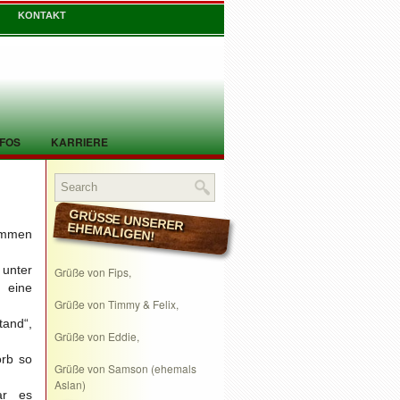
KONTAKT
NFOS
KARRIERE
GRÜSSE UNSERER EHEMALIGEN!
nommen
 unter
Grüße von Fips,
 eine
Grüße von Timmy & Felix,
tand“,
Grüße von Eddie,
orb so
Grüße von Samson (ehemals
Aslan)
war es