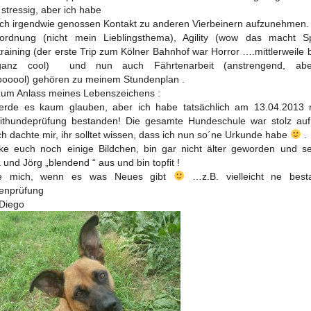
stressig, aber ich habe
ch irgendwie genossen Kontakt zu anderen Vierbeinern aufzunehmen.
rordnung (nicht mein Lieblingsthema), Agility (wow das macht Sp
training (der erste Trip zum Kölner Bahnhof war Horror ….mittlerweile b
anz cool) und nun auch Fährtenarbeit (anstrengend, ab
ooool) gehören zu meinem Stundenplan .
um Anlass meines Lebenszeichens :
werde es kaum glauben, aber ich habe tatsächlich am 13.04.2013 
ithundeprüfung bestanden! Die gesamte Hundeschule war stolz au
ch dachte mir, ihr solltet wissen, dass ich nun so´ne Urkunde habe
.
ke euch noch einige Bildchen, bin gar nicht älter geworden und se
a und Jörg „blendend “ aus und bin topfit !
e mich, wenn es was Neues gibt
…z.B. vielleicht ne best
enprüfung
Diego