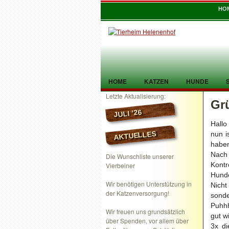
HO
HOME
KATZEN
HUNDE
Letzte Aktualisierung:
Gr
TIER GEFUNDEN
KONTAKT
JULI ’26
Hallo
AKTUELLES
nun i
habe
Nach 
Die Wunschliste unserer
Kont
Vierbeiner
Hunde
Wir benötigen Unterstützung in
Nicht
der Katzenversorgung!
sonde
Puhhh
Wir freuen uns grundsätzlich
gut w
über Spenden, vor allem über
3x di