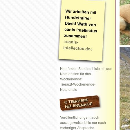
Wir arbeiten mit
Hundetrainer
David Weth von
canis intellectus
zusammen!
>canis-
intellectus.de<
Hier finden Sie eine Liste mit den
Notdiensten für das
Wochenende:
Tierarzt-Wochenende-
Notdienste
© TIERHEIM
HELENENHOF
Veröffentlichungen, auch
auszugsweise, bitte nur nach
vorheriger Absprache.