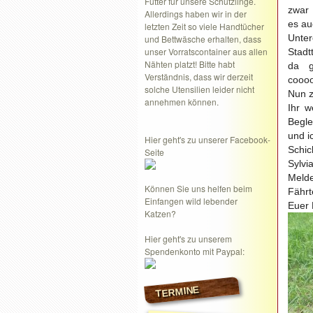
Futter für unsere Schützlinge.
zwar 
Allerdings haben wir in der
es au
letzten Zeit so viele Handtücher
Unte
und Bettwäsche erhalten, dass
unser Vorratscontainer aus allen
Stadt
Nähten platzt! Bitte habt
da g
Verständnis, dass wir derzeit
coooo
solche Utensilien leider nicht
Nun z
annehmen können.
Ihr 
Begle
und i
Hier geht's zu unserer Facebook-
Schic
Seite
Sylvi
Meld
Können Sie uns helfen beim
Fährt
Einfangen wild lebender
Euer 
Katzen?
Hier geht's zu unserem
Spendenkonto mit Paypal:
TERMINE