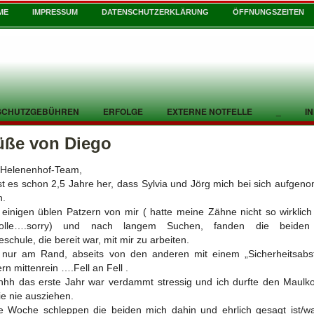
ME
IMPRESSUM
DATENSCHUTZERKLÄRUNG
ÖFFNUNGSZEITEN
SCHUTZGEBÜHREN
ERFOLGE
EXTERNE NOTFELLE
_
I
üße von Diego
 Helenenhof-Team,
st es schon 2,5 Jahre her, dass Sylvia und Jörg mich bei sich aufge
n.
einigen üblen Patzern von mir ( hatte meine Zähne nicht so wirklich
rolle….sorry) und nach langem Suchen, fanden die beiden
schule, die bereit war, mit mir zu arbeiten.
 nur am Rand, abseits von den anderen mit einem „Sicherheitsabs
rn mittenrein ….Fell an Fell .
hh das erste Jahr war verdammt stressig und ich durfte den Maulk
ie nie ausziehen.
e Woche schleppen die beiden mich dahin und ehrlich gesagt ist/