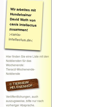
Wir arbeiten mit
Hundetrainer
David Weth von
canis intellectus
zusammen!
>canis-
intellectus.de<
Hier finden Sie eine Liste mit den
Notdiensten für das
Wochenende:
Tierarzt-Wochenende-
Notdienste
© TIERHEIM
HELENENHOF
Veröffentlichungen, auch
auszugsweise, bitte nur nach
vorheriger Absprache.