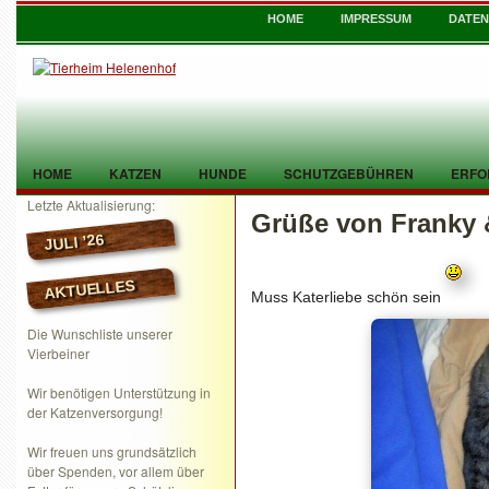
HOME
IMPRESSUM
DATE
HOME
KATZEN
HUNDE
SCHUTZGEBÜHREN
ERFO
Letzte Aktualisierung:
Grüße von Franky 
TIER GEFUNDEN
KONTAKT
JULI ’26
AKTUELLES
Muss Katerliebe schön sein
Die Wunschliste unserer
Vierbeiner
Wir benötigen Unterstützung in
der Katzenversorgung!
Wir freuen uns grundsätzlich
über Spenden, vor allem über