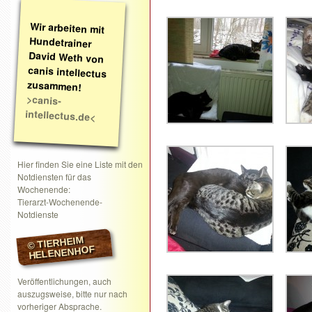
Wir arbeiten mit
Hundetrainer
David Weth von
canis intellectus
zusammen!
>canis-
intellectus.de<
Hier finden Sie eine Liste mit den
Notdiensten für das
Wochenende:
Tierarzt-Wochenende-
Notdienste
© TIERHEIM
HELENENHOF
Veröffentlichungen, auch
auszugsweise, bitte nur nach
vorheriger Absprache.