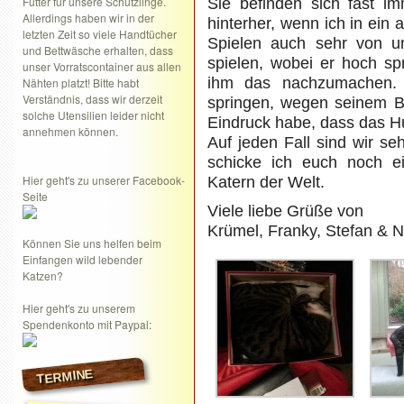
Futter für unsere Schützlinge.
Sie befinden sich fast i
Allerdings haben wir in der
hinterher, wenn ich in ein
letzten Zeit so viele Handtücher
Spielen auch sehr von u
und Bettwäsche erhalten, dass
spielen, wobei er hoch s
unser Vorratscontainer aus allen
ihm das nachzumachen. 
Nähten platzt! Bitte habt
Verständnis, dass wir derzeit
springen, wegen seinem 
solche Utensilien leider nicht
Eindruck habe, dass das H
annehmen können.
Auf jeden Fall sind wir se
schicke ich euch noch ei
Hier geht's zu unserer Facebook-
Katern der Welt.
Seite
Viele liebe Grüße von
Krümel, Franky, Stefan & N
Können Sie uns helfen beim
Einfangen wild lebender
Katzen?
Hier geht's zu unserem
Spendenkonto mit Paypal:
TERMINE