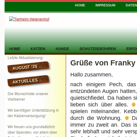
HOME
IMPRESSUM
DATE
HOME
KATZEN
HUNDE
SCHUTZGEBÜHREN
ERFO
Letzte Aktualisierung:
Grüße von Franky
TIER GEFUNDEN
KONTAKT
AUGUST ’26
Hallo zusammen,
AKTUELLES
nach einigem Pech, das
entzündeten Augen hatten,
Die Wunschliste unserer
quietschfiedel. Da haben s
Vierbeiner
lieben sich über alles.
Wir benötigen Unterstützung in
spielen miteinander. Kebb
der Katzenversorgung!
durch die Wohnung.
Das
immer zu zweit an. Das is
Wir freuen uns grundsätzlich
sehr lebhaft und sehr vers
über Spenden, vor allem über