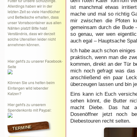
dem roten Kater TomTom vers
Futter für unsere Schützlinge.
Allerdings haben wir in der
ist manchmal etwas irritie
letzten Zeit so viele Handtücher
mache und mal so richtig Ga
und Bettwäsche erhalten, dass
mir zwischen die Pfoten k
unser Vorratscontainer aus allen
gemeinsam durch die Bude 
Nähten platzt! Bitte habt
Verständnis, dass wir derzeit
so genau, wer wen eigentlic
solche Utensilien leider nicht
auch egal – Hauptsache Spa
annehmen können.
Ich habe auch schon einiges 
praktisch, wenn man die zw
Hier geht's zu unserer Facebook-
kommen, direkt an der Tür b
Seite
mich noch gefragt was das 
anschließend ein paar Leck
Können Sie uns helfen beim
überzeugen lassen und bin je
Einfangen wild lebender
Katzen?
Eins kann ich Euch versiche
sehen könnt, die Butter ni
Hier geht's zu unserem
macht Diebe. Das hat al
Spendenkonto mit Paypal:
Dosenöffner jetzt noch b
Diebestouren recht selten.
TERMINE