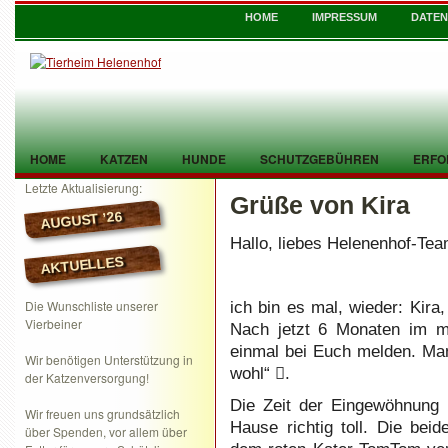
HOME
IMPRESSUM
DATE
HOME
KATZEN
HUNDE
SCHUTZGEBÜHREN
ERFO
Letzte Aktualisierung:
Grüße von Kira
TIER GEFUNDEN
KONTAKT
AUGUST ’26
Hallo, liebes Helenenhof-Tea
AKTUELLES
Die Wunschliste unserer
ich bin es mal, wieder: Kira
Vierbeiner
Nach jetzt 6 Monaten im m
einmal bei Euch melden. Man
Wir benötigen Unterstützung in
wohl“

.
der Katzenversorgung!
Die Zeit der Eingewöhnung 
Wir freuen uns grundsätzlich
Hause richtig toll. Die bei
über Spenden, vor allem über