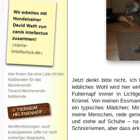
Wir arbeiten mit
Hundetrainer
David Weth von
canis intellectus
zusammen!
>canis-
intellectus.de<
Hier finden Sie eine Liste mit den
Notdiensten für das
Jetzt denkt bitte nicht, i
Wochenende:
leibliches Wohl wird hier wi
Tierarzt-Wochenende-
Futternapf immer in Lichtg
Notdienste
Krümel. Von meinen Essmanie
ein typisches Mädchen: Mi
© TIERHEIM
HELENENHOF
meine Menschen, rede gerne 
und stehe auf Schuhe – na j
Veröffentlichungen, auch
Schnürriemen, aber dass erke
auszugsweise, bitte nur nach
vorheriger Absprache.