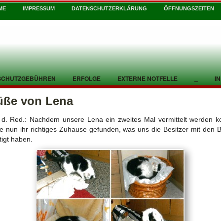
ME
IMPRESSUM
DATENSCHUTZERKLÄRUNG
ÖFFNUNGSZEITEN
SCHUTZGEBÜHREN
ERFOLGE
EXTERNE NOTFELLE
_
I
üße von Lena
d. Red.: Nachdem unsere Lena ein zweites Mal vermittelt werden k
ie nun ihr richtiges Zuhause gefunden, was uns die Besitzer mit den B
tigt haben.