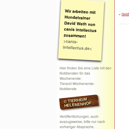
Wir arbeiten mit
Hundetrainer
David Weth von
canis intellectus
«
Grüß
zusammen!
>canis-
intellectus.de<
Hier finden Sie eine Liste mit den
Notdiensten für das
Wochenende:
Tierarzt-Wochenende-
Notdienste
© TIERHEIM
HELENENHOF
Veröffentlichungen, auch
auszugsweise, bitte nur nach
vorheriger Absprache.