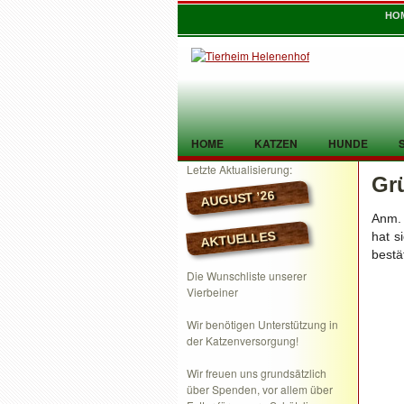
HO
HOME
KATZEN
HUNDE
Letzte Aktualisierung:
Gr
TIER GEFUNDEN
KONTAKT
AUGUST ’26
Anm. 
AKTUELLES
hat s
bestä
Die Wunschliste unserer
Vierbeiner
Wir benötigen Unterstützung in
der Katzenversorgung!
Wir freuen uns grundsätzlich
über Spenden, vor allem über