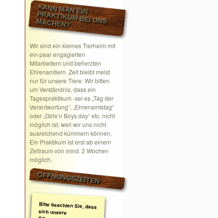
KANN MAN EIN
PRAKTIKUM BEI UNS MACHEN?
Wir sind ein kleines Tierheim mit
ein paar engagierten
Mitarbeitern und beherzten
Ehrenamtlern. Zeit bleibt meist
nur für unsere Tiere. Wir bitten
um Verständnis, dass ein
Tagespraktikum -sei es „Tag der
Verantwortung“, „Ehrenamtstag“
oder „Girls’n Boys day“ etc. nicht
möglich ist, weil wir uns nicht
ausreichend kümmern können.
Ein Praktikum ist erst ab einem
Zeitraum von mind. 2 Wochen
möglich.
ÖFFNUNGSZEITEN
Bitte beachten Sie, dass
sich unsere
Öffnungszeiten geändert
haben. Wir nehmen
ausschließlich nach
telefonischer oder
schriftlicher Absprache
Termine wahr.
Schreiben Sie gerne ein
Email mit Ihrem