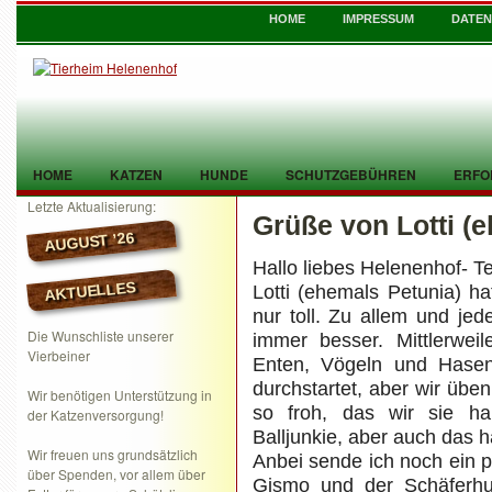
HOME
IMPRESSUM
DATE
HOME
KATZEN
HUNDE
SCHUTZGEBÜHREN
ERFO
Letzte Aktualisierung:
Grüße von Lotti (
TIER GEFUNDEN
KONTAKT
AUGUST ’26
Hallo liebes Helenenhof- T
AKTUELLES
Lotti (ehemals Petunia) ha
nur toll. Zu allem und je
Die Wunschliste unserer
immer besser. Mittlerwei
Vierbeiner
Enten, Vögeln und Hasen
durchstartet, aber wir üben
Wir benötigen Unterstützung in
so froh, das wir sie ha
der Katzenversorgung!
Balljunkie, aber auch das 
Wir freuen uns grundsätzlich
Anbei sende ich noch ein 
über Spenden, vor allem über
Gismo und der Schäferh