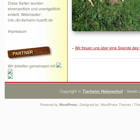
Diese Seiten wurden
ehrenamtlich und unentgeltlich
erstellt. Webmaster:
info<ät>tierheim-huerth.de
Impressum
«
Wir freuen uns über eine Spende de
PARTNER
Wir arbeiten gemeinsam mit
Copyright ©
Tierheim Helenenhof
- Verein 
Powered by
| Designed by:
WordPress Themes
| Tha
WordPress