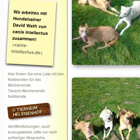
Wir arbeiten mit
Hundetrainer
David Weth von
canis intellectus
zusammen!
>canis-
intellectus.de<
Hier finden Sie eine Liste mit den
Notdiensten für das
Wochenende:
Tierarzt-Wochenende-
Notdienste
© TIERHEIM
HELENENHOF
Veröffentlichungen, auch
auszugsweise, bitte nur nach
vorheriger Absprache.