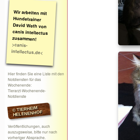
Wir arbeiten mit
Hundetrainer
David Weth von
canis intellectus
zusammen!
>canis-
intellectus.de<
Hier finden Sie eine Liste mit den
Notdiensten für das
Wochenende:
Tierarzt-Wochenende-
Notdienste
© TIERHEIM
HELENENHOF
Veröffentlichungen, auch
auszugsweise, bitte nur nach
vorheriger Absprache.