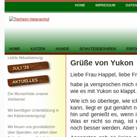
HOME
IMPRESSUM
DATE
HOME
KATZEN
HUNDE
SCHUTZGEBÜHREN
ERFO
Letzte Aktualisierung:
Grüße von Yukon
TIER GEFUNDEN
KONTAKT
JULI ’26
Liebe Frau Happel, liebe 
AKTUELLES
habe ja versprochen mich 
wie es mit Yukon so klappt.
Die Wunschliste unserer
Vierbeiner
Wie ich so überlege, wie i
kann, liegt er gut genährt 
Wir benötigen Unterstützung in
hin und genießt es, wenn 
der Katzenversorgung!
Was er nicht so mag, ist 
Wir freuen uns grundsätzlich
noch besser werden. Aber 
über Spenden, vor allem über