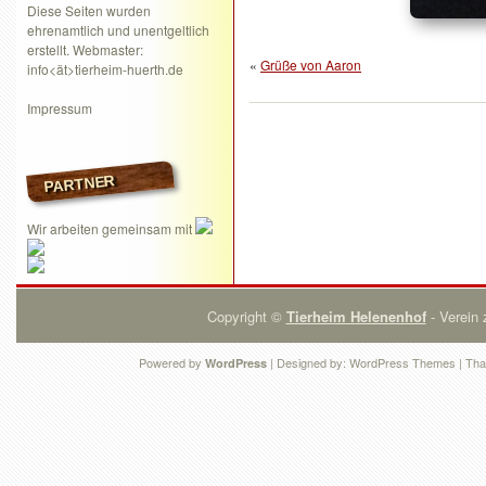
Diese Seiten wurden
ehrenamtlich und unentgeltlich
erstellt. Webmaster:
«
Grüße von Aaron
info<ät>tierheim-huerth.de
Impressum
PARTNER
Wir arbeiten gemeinsam mit
Copyright ©
Tierheim Helenenhof
- Verein 
Powered by
| Designed by:
WordPress Themes
| Tha
WordPress