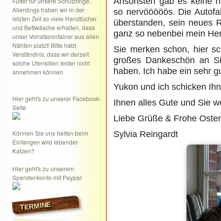
Ansonsten gab es keine n
Futter für unsere Schützlinge.
Allerdings haben wir in der
so nervööööös. Die Autofah
letzten Zeit so viele Handtücher
überstanden, sein neues R
und Bettwäsche erhalten, dass
ganz so nebenbei mein Her
unser Vorratscontainer aus allen
Nähten platzt! Bitte habt
Sie merken schon, hier sc
Verständnis, dass wir derzeit
großes Dankeschön an Si
solche Utensilien leider nicht
haben. Ich habe ein sehr g
annehmen können.
Yukon und ich schicken Ihn
Hier geht's zu unserer Facebook-
Ihnen alles Gute und Sie 
Seite
Liebe Grüße & Frohe Oste
Können Sie uns helfen beim
Sylvia Reingardt
Einfangen wild lebender
Katzen?
Hier geht's zu unserem
Spendenkonto mit Paypal:
TERMINE