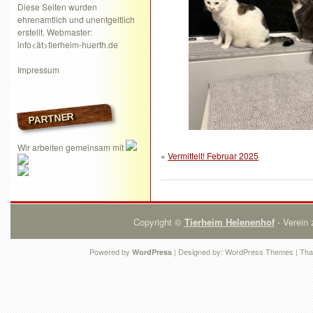
Diese Seiten wurden
ehrenamtlich und unentgeltlich
erstellt. Webmaster:
info<ät>tierheim-huerth.de
Impressum
PARTNER
Wir arbeiten gemeinsam mit
«
Vermittelt! Februar 2025
Copyright ©
Tierheim Helenenhof
- Verein 
Powered by
| Designed by:
WordPress Themes
| Tha
WordPress