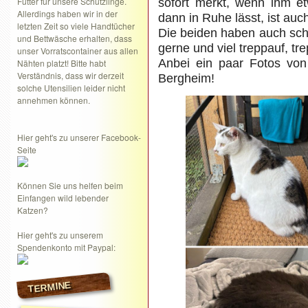
Futter für unsere Schützlinge.
sofort merkt, wenn ihm e
Allerdings haben wir in der
dann in Ruhe lässt, ist auch
letzten Zeit so viele Handtücher
Die beiden haben auch sc
und Bettwäsche erhalten, dass
gerne und viel treppauf, tr
unser Vorratscontainer aus allen
Anbei ein paar Fotos vo
Nähten platzt! Bitte habt
Verständnis, dass wir derzeit
Bergheim!
solche Utensilien leider nicht
annehmen können.
Hier geht's zu unserer Facebook-
Seite
Können Sie uns helfen beim
Einfangen wild lebender
Katzen?
Hier geht's zu unserem
Spendenkonto mit Paypal:
TERMINE