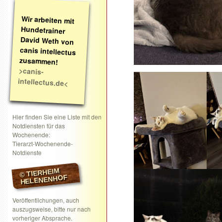
Wir arbeiten mit
Hundetrainer
David Weth von
canis intellectus
zusammen!
>canis-
intellectus.de<
Hier finden Sie eine Liste mit den
Notdiensten für das
Wochenende:
Tierarzt-Wochenende-
Notdienste
© TIERHEIM
HELENENHOF
Veröffentlichungen, auch
auszugsweise, bitte nur nach
vorheriger Absprache.