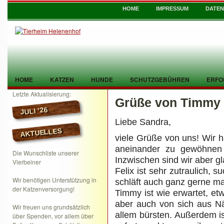
HOME
IMPRESSUM
DATE
HOME
KATZEN
HUNDE
SCHUTZGEBÜHREN
ERFO
Letzte Aktualisierung:
Grüße von Timmy 
TIER GEFUNDEN
KONTAKT
JULI ’26
Liebe Sandra,
AKTUELLES
viele Grüße von uns! Wir 
aneinander zu gewöhnen
Die Wunschliste unserer
Inzwischen sind wir aber g
Vierbeiner
Felix ist sehr zutraulich, 
Wir benötigen Unterstützung in
schläft auch ganz gerne m
der Katzenversorgung!
Timmy ist wie erwartet, et
aber auch von sich aus Nä
Wir freuen uns grundsätzlich
allem bürsten. Außerdem is
über Spenden, vor allem über