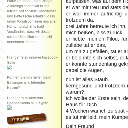
Futter für unsere Schützlinge.
aufpassen, was auf dem Ho
Allerdings haben wir in der
er war mir treu und stets d
letzten Zeit so viele Handtücher
er war immer aufrichtig u
und Bettwäsche erhalten, dass
trotzdem da,
unser Vorratscontainer aus allen
drei Jahre betreute ich ihn,
Nähten platzt! Bitte habt
Verständnis, dass wir derzeit
mich beißen, biss zurück,
solche Utensilien leider nicht
er liebte meinen Filou, für
annehmen können.
zuliebe tat er das,
um mir zu gefallen, tat er a
Hier geht's zu unserer Facebook-
er belohnte sich selbst, er 
Seite
er konnte stundenlang gek
dabei die Augen,
Können Sie uns helfen beim
nun ist alles Staub.
Einfangen wild lebender
kerngesund und trotzdem 
Katzen?
warum?
Hier geht's zu unserem
Ich wollte der Erste sein, 
Spendenkonto mit Paypal:
Haus für Dich.
4 Wochen war ich zu spät 
es tut mir leid, mein Kumpel
TERMINE
Dein Freund