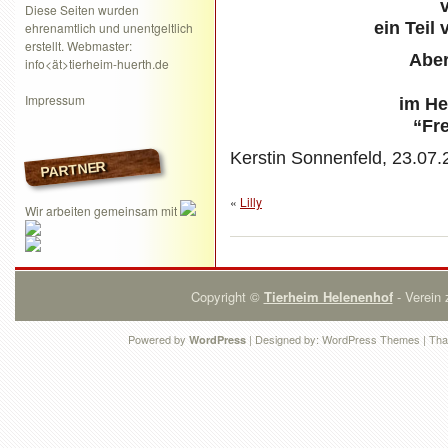
v
Diese Seiten wurden
ein Teil
ehrenamtlich und unentgeltlich
erstellt. Webmaster:
Aber
info<ät>tierheim-huerth.de
Impressum
im He
“Fre
Kerstin Sonnenfeld, 23.07
PARTNER
«
Lilly
Wir arbeiten gemeinsam mit
Copyright ©
Tierheim Helenenhof
- Verein 
Powered by
| Designed by:
WordPress Themes
| Tha
WordPress