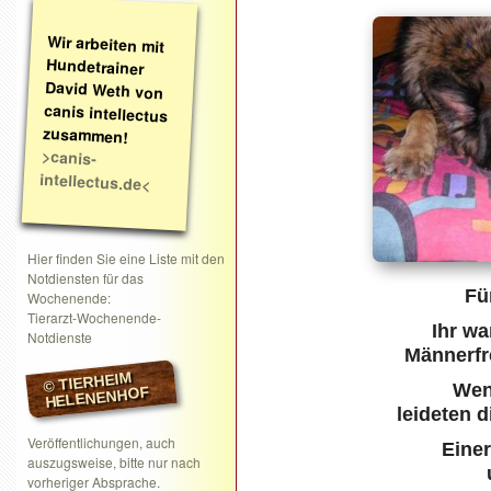
Wir arbeiten mit
Hundetrainer
David Weth von
canis intellectus
zusammen!
>canis-
intellectus.de<
Hier finden Sie eine Liste mit den
Notdiensten für das
Fü
Wochenende:
Tierarzt-Wochenende-
Ihr wa
Notdienste
Männerfre
© TIERHEIM
Wenn
HELENENHOF
leideten d
Veröffentlichungen, auch
Eine
auszugsweise, bitte nur nach
vorheriger Absprache.