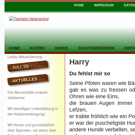
HOME
IMPRESSUM
DATE
HOME
KATZEN
HUNDE
SCHUTZGEBÜHREN
ERFO
Letzte Aktualisierung:
Harry
TIER GEFUNDEN
KONTAKT
JULI ’26
Du fehlst mir so
AKTUELLES
Seine Pfoten waren wie Bä
gab es was zu fressen od
Die Wunschliste unserer
Ohren wie eine Eins,
Vierbeiner
die brauen Augen immer l
Wir benötigen Unterstützung in
Lefzen,
der Katzenversorgung!
er trabte fröhlich wie ein P
er war der puscheligste Hu
Wir freuen uns grundsätzlich
andere Hunde verbellen, s
über Spenden, vor allem über