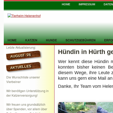
HOME
IMPRESSUM
DATE
HOME
KATZEN
HUNDE
SCHUTZGEBÜHREN
ERFO
Letzte Aktualisierung:
Hündin in Hürth g
TIER GEFUNDEN
KONTAKT
AUGUST ’26
Wer kennt diese Hündin mi
AKTUELLES
konnten bisher keinen Be
diesem Wege, ihre Leute z
Die Wunschliste unserer
kann uns gern eine Mail an
Vierbeiner
Danke, Ihr Team vom Hele
Wir benötigen Unterstützung in
der Katzenversorgung!
Wir freuen uns grundsätzlich
über Spenden, vor allem über