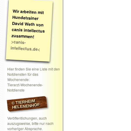
Wir arbeiten mit
Hundetrainer
David Weth von
canis intellectus
zusammen!
>canis-
intellectus.de<
Hier finden Sie eine Liste mit den
Notdiensten für das
Wochenende:
Tierarzt-Wochenende-
Notdienste
© TIERHEIM
HELENENHOF
Veröffentlichungen, auch
auszugsweise, bitte nur nach
vorheriger Absprache.