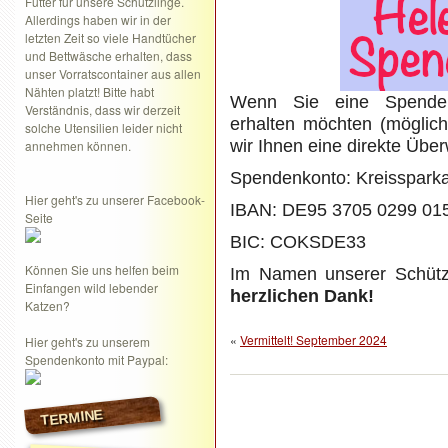
Futter für unsere Schützlinge.
Allerdings haben wir in der
letzten Zeit so viele Handtücher
und Bettwäsche erhalten, dass
unser Vorratscontainer aus allen
Nähten platzt! Bitte habt
Wenn Sie eine Spenden
Verständnis, dass wir derzeit
erhalten möchten (möglic
solche Utensilien leider nicht
wir Ihnen eine direkte Übe
annehmen können.
Spendenkonto: Kreisspark
Hier geht's zu unserer Facebook-
IBAN: DE95 3705 0299 01
Seite
BIC: COKSDE33
Können Sie uns helfen beim
Im Namen unserer Schütz
Einfangen wild lebender
herzlichen Dank!
Katzen?
«
Vermittelt! September 2024
Hier geht's zu unserem
Spendenkonto mit Paypal:
TERMINE