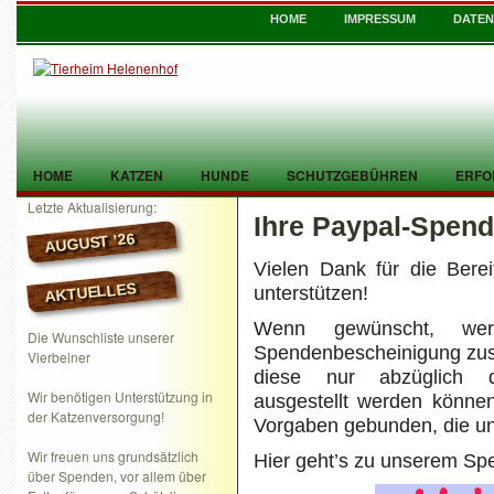
HOME
IMPRESSUM
DATE
HOME
KATZEN
HUNDE
SCHUTZGEBÜHREN
ERFO
Letzte Aktualisierung:
Ihre Paypal-Spen
TIER GEFUNDEN
KONTAKT
AUGUST ’26
Vielen Dank für die Berei
AKTUELLES
unterstützen!
Wenn gewünscht, wer
Die Wunschliste unserer
Spendenbescheinigung zust
Vierbeiner
diese nur abzüglich d
Wir benötigen Unterstützung in
ausgestellt werden können
der Katzenversorgung!
Vorgaben gebunden, die un
Wir freuen uns grundsätzlich
Hier geht’s zu unserem Sp
über Spenden, vor allem über