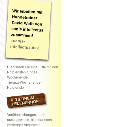
Wir arbeiten mit
Hundetrainer
David Weth von
canis intellectus
zusammen!
>canis-
intellectus.de<
Hier finden Sie eine Liste mit den
Notdiensten für das
Wochenende:
Tierarzt-Wochenende-
Notdienste
© TIERHEIM
HELENENHOF
Veröffentlichungen, auch
auszugsweise, bitte nur nach
vorheriger Absprache.