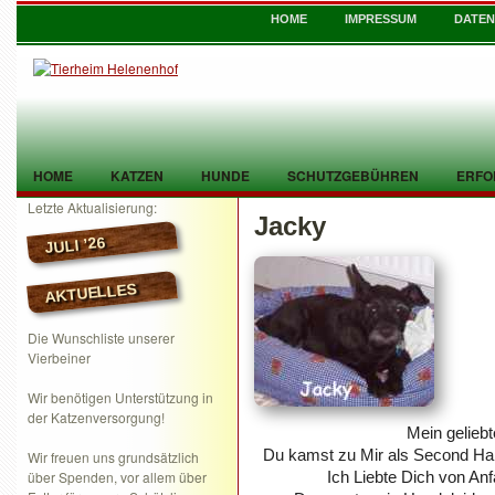
HOME
IMPRESSUM
DATE
HOME
KATZEN
HUNDE
SCHUTZGEBÜHREN
ERFO
Letzte Aktualisierung:
Jacky
TIER GEFUNDEN
KONTAKT
JULI ’26
AKTUELLES
Die Wunschliste unserer
Vierbeiner
Wir benötigen Unterstützung in
der Katzenversorgung!
Mein geliebt
Du kamst zu Mir als Second Ha
Wir freuen uns grundsätzlich
über Spenden, vor allem über
Ich Liebte Dich von Anf