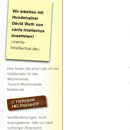
Wir arbeiten mit
Hundetrainer
David Weth von
canis intellectus
zusammen!
>canis-
intellectus.de<
Hier finden Sie eine Liste mit den
Notdiensten für das
Wochenende:
Tierarzt-Wochenende-
Notdienste
© TIERHEIM
HELENENHOF
Veröffentlichungen, auch
auszugsweise, bitte nur nach
vorheriger Absprache.