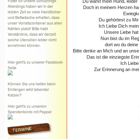
Futter für unsere Schützlinge.
Du warst mein Hund, leider 
Allerdings haben wir in der
Doch in meinem Herzen hast
letzten Zeit so viele Handtücher
Ewiegkei
und Bettwäsche erhalten, dass
Du gehörtest zu Mir
unser Vorratscontainer aus allen
Ich Liebe Dich mein 
Nähten platzt! Bitte habt
Unsere Liebe hat 
Verständnis, dass wir derzeit
Nun bist du im Re
solche Utensilien leider nicht
dort wo du deine
annehmen können.
Bitte denke an Mich und an uns
Das ist die einziegste Erin
Hier geht's zu unserer Facebook-
Ich Liebe
Seite
Zur Erinnerung an mei
Können Sie uns helfen beim
Einfangen wild lebender
Katzen?
Hier geht's zu unserem
Spendenkonto mit Paypal:
TERMINE