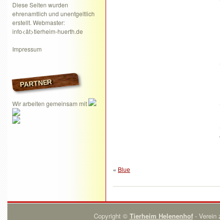
Diese Seiten wurden
ehrenamtlich und unentgeltlich
erstellt. Webmaster:
info<ät>tierheim-huerth.de
Impressum
PARTNER
Wir arbeiten gemeinsam mit
«
Blue
Copyright ©
Tierheim Helenenhof
- Verein 