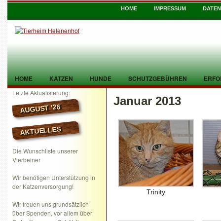
HOME
IMPRESSUM
DATE
HOME
KATZEN
HUNDE
SCHUTZGEBÜHREN
ERFO
Letzte Aktualisierung:
Januar 2013
TIER GEFUNDEN
KONTAKT
AUGUST ’26
AKTUELLES
Die Wunschliste unserer
Vierbeiner
Wir benötigen Unterstützung in
der Katzenversorgung!
Trinity
Wir freuen uns grundsätzlich
über Spenden, vor allem über