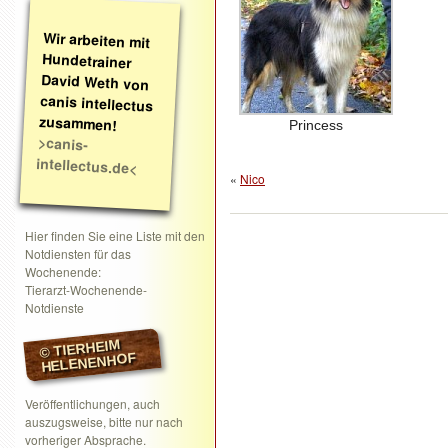
Wir arbeiten mit
Hundetrainer
David Weth von
canis intellectus
zusammen!
Princess
>canis-
intellectus.de<
«
Nico
Hier finden Sie eine Liste mit den
Notdiensten für das
Wochenende:
Tierarzt-Wochenende-
Notdienste
© TIERHEIM
HELENENHOF
Veröffentlichungen, auch
auszugsweise, bitte nur nach
vorheriger Absprache.