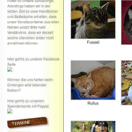
Futter für unsere Schützlinge.
Allerdings haben wir in der
letzten Zeit so viele Handtücher
und Bettwäsche erhalten, dass
unser Vorratscontainer aus allen
Nähten platzt! Bitte habt
Verständnis, dass wir derzeit
solche Utensilien leider nicht
Fussel
annehmen können.
Hier geht's zu unserer Facebook-
Seite
Können Sie uns helfen beim
Einfangen wild lebender
Katzen?
Hier geht's zu unserem
Rufus
Spendenkonto mit Paypal:
TERMINE