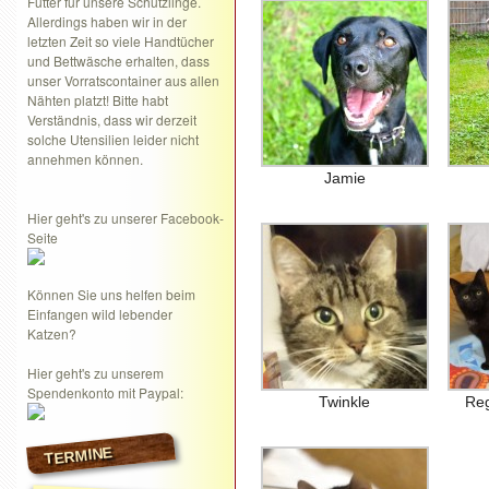
Futter für unsere Schützlinge.
Allerdings haben wir in der
letzten Zeit so viele Handtücher
und Bettwäsche erhalten, dass
unser Vorratscontainer aus allen
Nähten platzt! Bitte habt
Verständnis, dass wir derzeit
solche Utensilien leider nicht
annehmen können.
Jamie
Hier geht's zu unserer Facebook-
Seite
Können Sie uns helfen beim
Einfangen wild lebender
Katzen?
Hier geht's zu unserem
Spendenkonto mit Paypal:
Twinkle
Reg
TERMINE