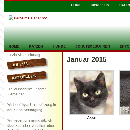
HOME
IMPRESSUM
DATE
HOME
KATZEN
HUNDE
SCHUTZGEBÜHREN
ERFO
Letzte Aktualisierung:
Januar 2015
TIER GEFUNDEN
KONTAKT
JULI ’26
AKTUELLES
Die Wunschliste unserer
Vierbeiner
Wir benötigen Unterstützung in
der Katzenversorgung!
Asari
Wir freuen uns grundsätzlich
über Spenden, vor allem über