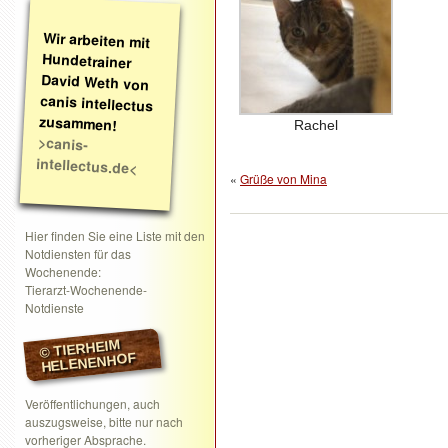
Wir arbeiten mit
Hundetrainer
David Weth von
canis intellectus
zusammen!
Rachel
>canis-
intellectus.de<
«
Grüße von Mina
Hier finden Sie eine Liste mit den
Notdiensten für das
Wochenende:
Tierarzt-Wochenende-
Notdienste
© TIERHEIM
HELENENHOF
Veröffentlichungen, auch
auszugsweise, bitte nur nach
vorheriger Absprache.