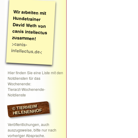
Wir arbeiten mit
Hundetrainer
David Weth von
canis intellectus
zusammen!
>canis-
intellectus.de<
Hier finden Sie eine Liste mit den
Notdiensten für das
Wochenende:
Tierarzt-Wochenende-
Notdienste
© TIERHEIM
HELENENHOF
Veröffentlichungen, auch
auszugsweise, bitte nur nach
vorheriger Absprache.