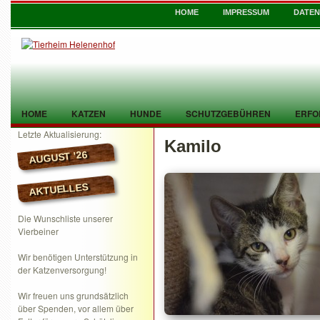
HOME
IMPRESSUM
DATE
HOME
KATZEN
HUNDE
SCHUTZGEBÜHREN
ERFO
Letzte Aktualisierung:
Kamilo
TIER GEFUNDEN
KONTAKT
AUGUST ’26
AKTUELLES
Die Wunschliste unserer
Vierbeiner
Wir benötigen Unterstützung in
der Katzenversorgung!
Wir freuen uns grundsätzlich
über Spenden, vor allem über