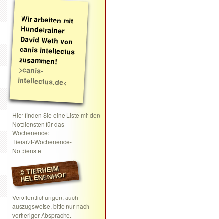
Wir arbeiten mit
Hundetrainer
David Weth von
canis intellectus
zusammen!
>canis-
intellectus.de<
Hier finden Sie eine Liste mit den
Notdiensten für das
Wochenende:
Tierarzt-Wochenende-
Notdienste
© TIERHEIM
HELENENHOF
Veröffentlichungen, auch
auszugsweise, bitte nur nach
vorheriger Absprache.