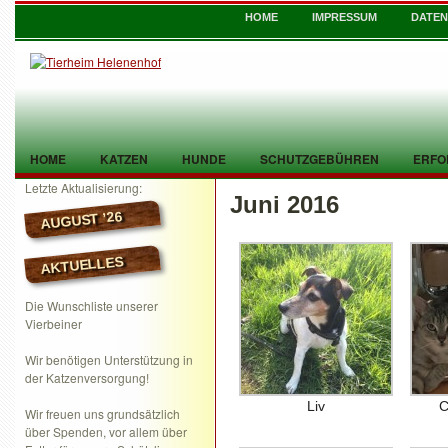
HOME
IMPRESSUM
DATE
HOME
KATZEN
HUNDE
SCHUTZGEBÜHREN
ERFO
Letzte Aktualisierung:
Juni 2016
TIER GEFUNDEN
KONTAKT
AUGUST ’26
AKTUELLES
Die Wunschliste unserer
Vierbeiner
Wir benötigen Unterstützung in
der Katzenversorgung!
Liv
C
Wir freuen uns grundsätzlich
über Spenden, vor allem über