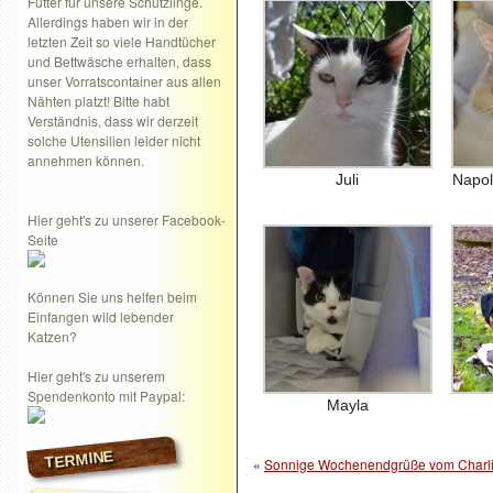
Futter für unsere Schützlinge.
Allerdings haben wir in der
letzten Zeit so viele Handtücher
und Bettwäsche erhalten, dass
unser Vorratscontainer aus allen
Nähten platzt! Bitte habt
Verständnis, dass wir derzeit
solche Utensilien leider nicht
annehmen können.
Juli
Napo
Hier geht's zu unserer Facebook-
Seite
Können Sie uns helfen beim
Einfangen wild lebender
Katzen?
Hier geht's zu unserem
Spendenkonto mit Paypal:
Mayla
TERMINE
«
Sonnige Wochenendgrüße vom Charlie