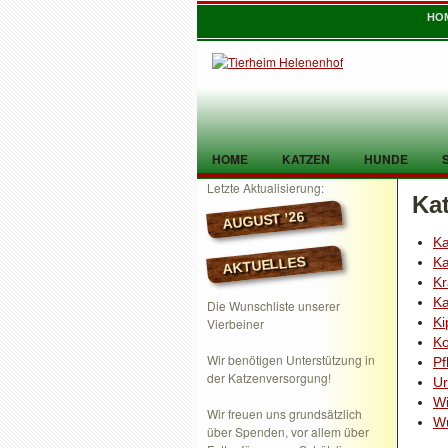
HO
HOME
KATZEN
HUNDE
Letzte Aktualisierung:
Ka
TIER GEFUNDEN
KONTAKT
AUGUST ’26
Ka
AKTUELLES
Ka
Kr
Ka
Die Wunschliste unserer
Ki
Vierbeiner
Ko
Wir benötigen Unterstützung in
Pf
der Katzenversorgung!
Ur
Wi
Wir freuen uns grundsätzlich
W
über Spenden, vor allem über