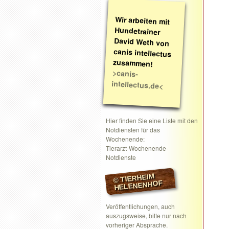
Wir arbeiten mit
Hundetrainer
David Weth von
canis intellectus
zusammen!
>canis-
intellectus.de<
Hier finden Sie eine Liste mit den
Notdiensten für das
Wochenende:
Tierarzt-Wochenende-
Notdienste
© TIERHEIM
HELENENHOF
Veröffentlichungen, auch
auszugsweise, bitte nur nach
vorheriger Absprache.