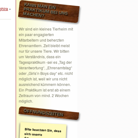
KANN MAN EIN
ghira
»
PRAKTIKUM BEI UNS MACHEN?
Wir sind ein kleines Tierheim mit
ein paar engagierten
Mitarbeitern und beherzten
Ehrenamtlern. Zeit bleibt meist
nur für unsere Tiere. Wir bitten
um Verständnis, dass ein
Tagespraktikum -sei es „Tag der
Verantwortung“, „Ehrenamtstag“
oder „Girls’n Boys day“ etc. nicht
möglich ist, weil wir uns nicht
ausreichend kümmern können.
Ein Praktikum ist erst ab einem
Zeitraum von mind. 2 Wochen
möglich.
ÖFFNUNGSZEITEN
Bitte beachten Sie, dass
sich unsere
Öffnungszeiten geändert
haben. Wir nehmen
ausschließlich nach
telefonischer oder
schriftlicher Absprache
Termine wahr.
Schreiben Sie gerne ein
Email mit Ihrem