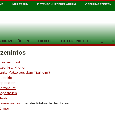
ME
IMPRESSUM
DATENSCHUTZERKLÄRUNG
ÖFFNUNGSZEITEN
SCHUTZGEBÜHREN
ERFOLGE
EXTERNE NOTFELLE
_
I
tzeninfos
tze vermisst
tzenkrankheiten
anke Katze aus dem Tierheim?
tzenklo
ppfenster
ntrolleure
legestellen
laub
ssenswertes
über die Vitalwerte der Katze
ürmer