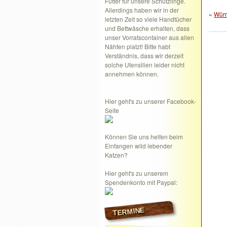
Futter für unsere Schützlinge.
Allerdings haben wir in der
«
Würm
letzten Zeit so viele Handtücher
und Bettwäsche erhalten, dass
unser Vorratscontainer aus allen
Nähten platzt! Bitte habt
Verständnis, dass wir derzeit
solche Utensilien leider nicht
annehmen können.
Hier geht's zu unserer Facebook-
Seite
Können Sie uns helfen beim
Einfangen wild lebender
Katzen?
Hier geht's zu unserem
Spendenkonto mit Paypal:
TERMINE