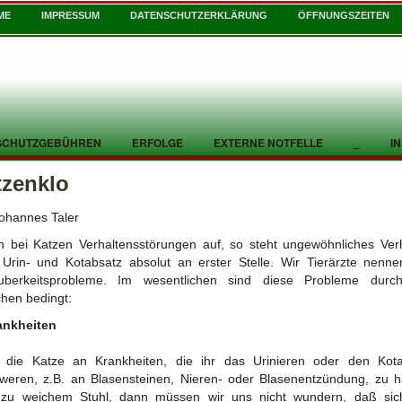
ME
IMPRESSUM
DATENSCHUTZERKLÄRUNG
ÖFFNUNGSZEITEN
SCHUTZGEBÜHREN
ERFOLGE
EXTERNE NOTFELLE
_
I
tzenklo
ohannes Taler
n bei Katzen Verhaltensstörungen auf, so steht ungewöhnliches Ver
Urin- und Kotabsatz absolut an erster Stelle. Wir Tierärzte nenn
uberkeitsprobleme. Im wesentlichen sind diese Probleme durch
hen bedingt:
ankheiten
t die Katze an Krankheiten, die ihr das Urinieren oder den Kot
weren, z.B. an Blasensteinen, Nieren- oder Blasenentzündung, zu 
 zu weichem Stuhl, dann müssen wir uns nicht wundern, daß sic