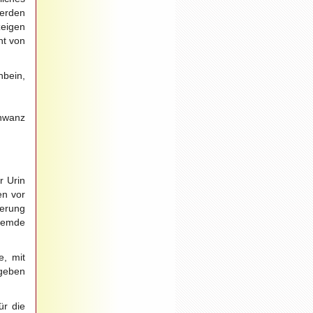
werden
zeigen
ht von
hbein,
chwanz
r Urin
en vor
derung
fremde
e, mit
ngeben
ür die