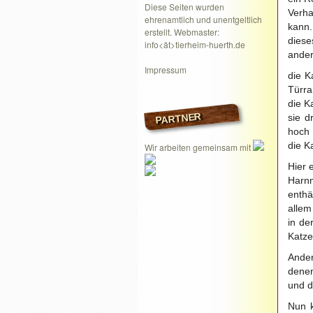
Diese Seiten wurden
Verha
ehrenamtlich und unentgeltlich
kann.
erstellt. Webmaster:
diese
info<ät>tierheim-huerth.de
ander
Impressum
die K
Türr
die K
PARTNER
sie d
hoch
die Ka
Wir arbeiten gemeinsam mit
Hier 
Harnm
enthä
allem
in de
Katze
Ander
denen
und d
Nun k