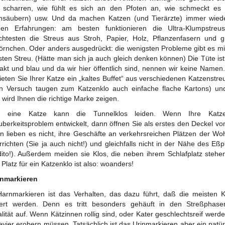
 scharren, wie fühlt es sich an den Pfoten an, wie schmeckt es
nsäubern) usw. Und da machen Katzen (und Tierärzte) immer wied
chen Erfahrungen: am besten funktionieren die Ultra-Klumpstreu
chtesten die Streus aus Stroh, Papier, Holz, Pflanzenfasern und 
örnchen. Oder anders ausgedrückt: die wenigsten Probleme gibt es m
sten Streu. (Hätte man sich ja auch gleich denken können) Die Tüte ist 
kt und blau und da wir hier öffentlich sind, nennen wir keine Namen
bieten Sie Ihrer Katze ein „kaltes Buffet“ aus verschiedenen Katzenstreu
n Versuch taugen zum Katzenklo auch einfache flache Kartons) un
 wird Ihnen die richtige Marke zeigen.
 eine Katze kann die Tunnelklos leiden. Wenn Ihre Katz
berkeitsproblem entwickelt, dann öffnen Sie als erstes den Deckel vo
n lieben es nicht, ihre Geschäfte an verkehrsreichen Plätzen der W
rrichten (Sie ja auch nicht!) und gleichfalls nicht in der Nähe des Eßp
dito!). Außerdem meiden sie Klos, die neben ihrem Schlafplatz stehe
 Platz für ein Katzenklo ist also: woanders!
inmarkieren
arnmarkieren ist das Verhalten, das dazu führt, daß die meisten 
riert werden. Denn es tritt besonders gehäuft in den Streßphase
lität auf. Wenn Kätzinnen rollig sind, oder Kater geschlechtsreif werd
evier erobern müssen. Tatsächlich ist das Urinmarkieren aber ein natür