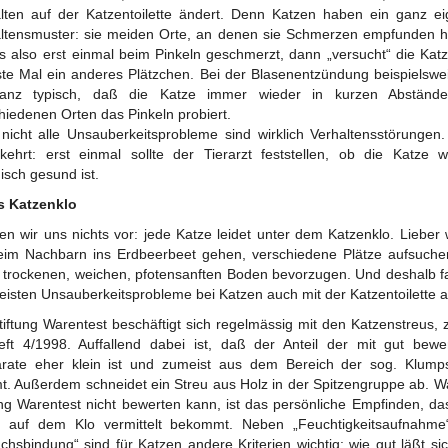
lten auf der Katzentoilette ändert. Denn Katzen haben ein ganz e
ltensmuster: sie meiden Orte, an denen sie Schmerzen empfunden 
s also erst einmal beim Pinkeln geschmerzt, dann „versucht“ die Kat
te Mal ein anderes Plätzchen. Bei der Blasenentzündung beispielswei
anz typisch, daß die Katze immer wieder in kurzen Abständ
hiedenen Orten das Pinkeln probiert.
 nicht alle Unsauberkeitsprobleme sind wirklich Verhaltensstörungen
ehrt: erst einmal sollte der Tierarzt feststellen, ob die Katze wi
isch gesund ist.
s Katzenklo
n wir uns nichts vor: jede Katze leidet unter dem Katzenklo. Lieber
eim Nachbarn ins Erdbeerbeet gehen, verschiedene Plätze aufsuch
 trockenen, weichen, pfotensanften Boden bevorzugen. Und deshalb 
eisten Unsauberkeitsprobleme bei Katzen auch mit der Katzentoilette a
tiftung Warentest beschäftigt sich regelmässig mit den Katzenstreus, z
ft 4/1998. Auffallend dabei ist, daß der Anteil der mit gut bewe
rate eher klein ist und zumeist aus dem Bereich der sog. Klump
. Außerdem schneidet ein Streu aus Holz in der Spitzengruppe ab. W
ung Warentest nicht bewerten kann, ist das persönliche Empfinden, da
e auf dem Klo vermittelt bekommt. Neben „Feuchtigkeitsaufnahme
chsbindung“ sind für Katzen andere Kriterien wichtig: wie gut läßt si