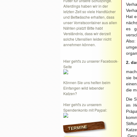
Futter für unsere Schützlinge.
Verha
Allerdings haben wir in der
Verha
letzten Zeit so viele Handtücher
Hat e
und Bettwäsche erhalten, dass
unser Vorratscontainer aus allen
nächs
Nähten platzt! Bitte habt
es g
Verständnis, dass wir derzeit
versc
solche Utensilien leider nicht
Also:
annehmen können.
umgek
organ
Hier geht's zu unserer Facebook-
2. da
Seite
mache
sie b
Können Sie uns helfen beim
einen
Einfangen wild lebender
die m
Katzen?
Die S
Hier geht's zu unserem
im He
Spendenkonto mit Paypal:
Präpa
kommt
Stift
TERMINE
Katz
„Geru