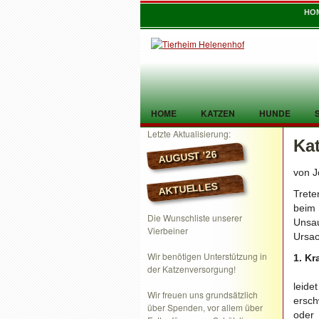
HO
HOME
KATZEN
HUNDE
Letzte Aktualisierung:
Ka
TIER GEFUNDEN
KONTAKT
AUGUST ’26
von J
AKTUELLES
Trete
beim 
Die Wunschliste unserer
Unsa
Vierbeiner
Ursac
Wir benötigen Unterstützung in
1. Kr
der Katzenversorgung!
leide
Wir freuen uns grundsätzlich
ersch
über Spenden, vor allem über
oder