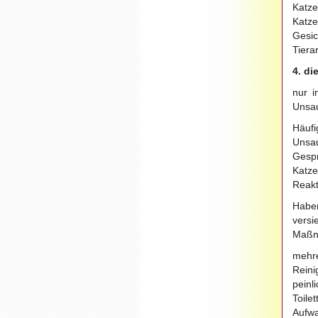
Katz
Katze
Gesi
Tiera
4. di
nur i
Unsau
Häuf
Unsa
Gespr
Katze
Reakt
Haben
vers
Maßn
mehre
Reini
peinl
Toile
Aufwa