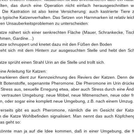
lten, das durch eine Operation nicht einfach herausgeschnitten 
 Die Kastration ist also keine Versicherung: auch kastrierte Tiere 
s typische Katzenverhalten. Das Setzen von Harnmarken ist relativ leic
en Unsauberkeitsproblemen zu unterscheiden:
atze nähert sich einer senkrechten Fläche (Mauer, Schrankecke, Tisc
ahmen, Gardine…)
atze schnuppert und knetet dazu mit den Füßen den Boden
reht sich mit dem Hintern zur ausgesuchten Stelle und hebt den S
tze sprüht einen Strahl Urin an die Stelle und trollt sich.
eine Anleitung für Katzen:
arkieren dient zur Kennzeichnung des Reviers der Katzen. Denn de
lt Botenstoffe, sogenannte Pheromone. Die Pheromone im Urin drück
 Stress aus, sexuelle Erregung etwa, aber auch Stress durch eine Än
r vertrauten Umgebung: neue Möbel, neue Mitmenschen, neue oder 
n, oder sogar eine komplett neue Umgebung, z.B. nach einem Umzug.
erseits gibt es auch Pheromone, nämlich die im Gesicht der Katz
 die Katze Wohlbefinden signalisiert. Man nennt das auch Köpfche
as geht so:
önnte man ja auf die Idee kommen, daß in einer Umgebung, die f