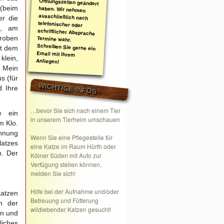
 (beim
er die
s, am
groben
it dem
klein,
Anliegen!
. Mein
s (für
WICHTIGE INFOS
d Ihre
…bevor Sie sich nach einem Tier
e ein
in unserem Tierheim umschauen
m Klo.
ohnung
Wenn Sie eine
Pflegestelle
für
latzes
eine Katze im Raum Hürth oder
n. Der
Kölner Süden mit Auto zur
Verfügung stellen können,
melden Sie sich!
Hilfe bei der Aufnahme und/oder
Katzen
Betreuung und Fütterung
n der
wildlebender Katzen gesucht!
en und
liches