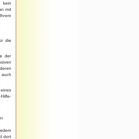
 kein
an mit
Ihrem
ür die
e der
siven
nderen
n auch
 eines
ilfe-
ln
 jedem
d dort