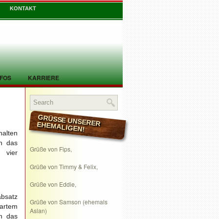
KONTAKT
NFOS
KARRIERE
GRÜSSE UNSERER EHEMALIGEN!
halten
en das
Grüße von Fips,
 vier
Grüße von Timmy & Felix,
Grüße von Eddie,
absatz
Grüße von Samson (ehemals
hartem
Aslan)
h das