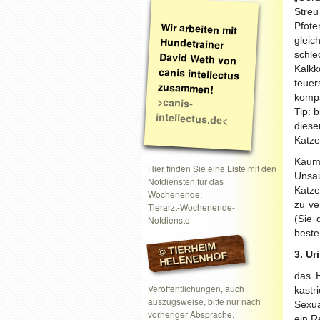
Streu
Wir arbeiten mit
Hundetrainer
David Weth von
canis intellectus
Pfote
glei
schle
Kalkk
teuer
zusammen!
kompa
>canis-
Tip: 
intellectus.de<
diese
Katze
Kaum
Hier finden Sie eine Liste mit den
Unsau
Notdiensten für das
Katze
Wochenende:
zu ve
Tierarzt-Wochenende-
(Sie 
Notdienste
beste
© TIERHEIM
3. Ur
HELENENHOF
das H
Veröffentlichungen, auch
kast
auszugsweise, bitte nur nach
Sexua
vorheriger Absprache.
ein R