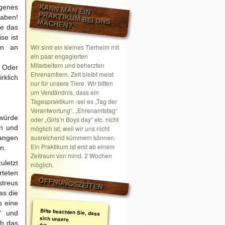
KANN MAN EIN
igenes
haben!
PRAKTIKUM BEI UNS MACHEN?
ze das
se ist
Wir sind ein kleines Tierheim mit
en an
ein paar engagierten
Mitarbeitern und beherzten
. Oder
Ehrenamtlern. Zeit bleibt meist
rklich
nur für unsere Tiere. Wir bitten
um Verständnis, dass ein
Tagespraktikum -sei es „Tag der
Verantwortung“, „Ehrenamtstag“
 würde
oder „Girls’n Boys day“ etc. nicht
en und
möglich ist, weil wir uns nicht
ausreichend kümmern können.
fangen
Ein Praktikum ist erst ab einem
n.
Zeitraum von mind. 2 Wochen
uletzt
möglich.
rteten
ÖFFNUNGSZEITEN
streus
as die
s eine
Bitte beachten Sie, dass
sich unsere
Öffnungszeiten geändert
haben. Wir nehmen
ausschließlich nach
telefonischer oder
schriftlicher Absprache
Termine wahr.
Schreiben Sie gerne ein
Email mit Ihrem
“ und
ch das