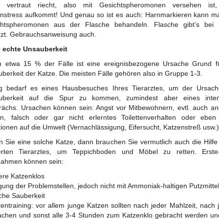
e vertraut riecht, also mit Gesichtspheromonen versehen ist,
nstress aufkommt! Und genau so ist es auch: Harnmarkieren kann m
chtspheromonen aus der Flasche behandeln. Flasche gibt’s bei 
rzt. Gebrauchsanweisung auch.
e echte Unsauberkeit
n etwa 15 % der Fälle ist eine ereignisbezogene Ursache Grund f
berkeit der Katze. Die meisten Fälle gehören also in Gruppe 1-3.
ig bedarf es eines Hausbesuches Ihres Tierarztes, um der Ursach
uberkeit auf die Spur zu kommen, zumindest aber eines inten
ächs. Ursachen können sein: Angst vor Mitbewohnern, evtl. auch a
n, falsch oder gar nicht erlerntes Toilettenverhalten oder ebe
ionen auf die Umwelt (Vernachlässigung, Eifersucht, Katzenstreß usw.)
 Sie eine solche Katze, dann brauchen Sie vermutlich auch die Hilfe
ierten Tierarztes, um Teppichboden und Möbel zu retten. Erste-H
ahmen können sein:
re Katzenklos
gung der Problemstellen, jedoch nicht mit Ammoniak-haltigen Putzmitte
iche Sauberkeit
ttentraining: vor allem junge Katzen sollten nach jeder Mahlzeit, nach
chen und sonst alle 3-4 Stunden zum Katzenklo gebracht werden un