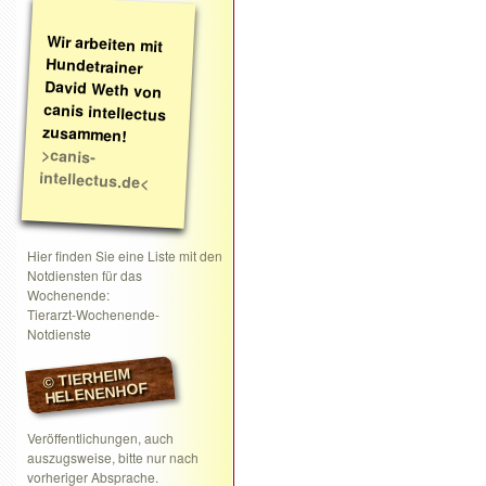
Wir arbeiten mit
Hundetrainer
David Weth von
canis intellectus
zusammen!
>canis-
intellectus.de<
Hier finden Sie eine Liste mit den
Notdiensten für das
Wochenende:
Tierarzt-Wochenende-
Notdienste
© TIERHEIM
HELENENHOF
Veröffentlichungen, auch
auszugsweise, bitte nur nach
vorheriger Absprache.