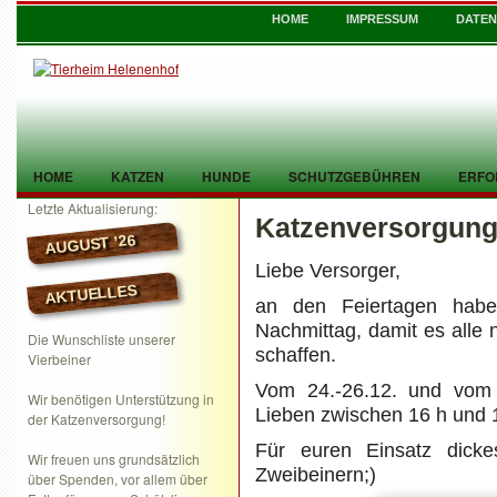
HOME
IMPRESSUM
DATE
HOME
KATZEN
HUNDE
SCHUTZGEBÜHREN
ERFO
Letzte Aktualisierung:
Katzenversorgung
TIER GEFUNDEN
KONTAKT
AUGUST ’26
Liebe Versorger,
AKTUELLES
an den Feiertagen habe
Nachmittag, damit es alle n
Die Wunschliste unserer
schaffen.
Vierbeiner
Vom 24.-26.12. und vom 
Wir benötigen Unterstützung in
Lieben zwischen 16 h und 
der Katzenversorgung!
Für euren Einsatz dick
Wir freuen uns grundsätzlich
Zweibeinern;)
über Spenden, vor allem über