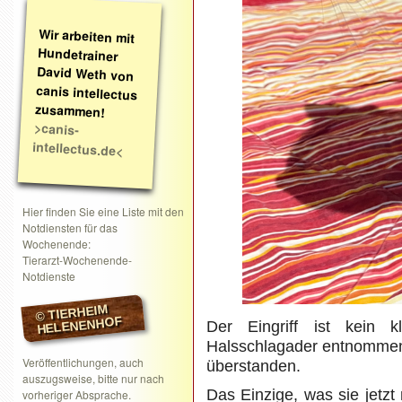
Wir arbeiten mit
Hundetrainer
David Weth von
canis intellectus
zusammen!
>canis-
intellectus.de<
Hier finden Sie eine Liste mit den
Notdiensten für das
Wochenende:
Tierarzt-Wochenende-
Notdienste
© TIERHEIM
HELENENHOF
Der Eingriff ist kein 
Halsschlagader entnommen.
Veröffentlichungen, auch
überstanden.
auszugsweise, bitte nur nach
Das Einzige, was sie jetzt 
vorheriger Absprache.