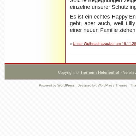
Solche Begegnungen zeigen
einzelne unserer Schützlin
Es ist ein echtes Happy End
geht, aber auch, weil Lil
einer neuen Familie ziehen 
«
Unser Weihnachtszauber am 16.11.2
Copyright ©
Tierheim Helenenhof
- Verein 
Powered by
| Designed by:
WordPress Themes
| Tha
WordPress