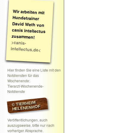
Wir arbeiten mit
Hundetrainer
David Weth von
canis intellectus
zusammen!
>canis-
intellectus.de<
Hier finden Sie eine Liste mit den
Notdiensten für das
Wochenende:
Tierarzt-Wochenende-
Notdienste
© TIERHEIM
HELENENHOF
Veröffentlichungen, auch
auszugsweise, bitte nur nach
vorheriger Absprache.