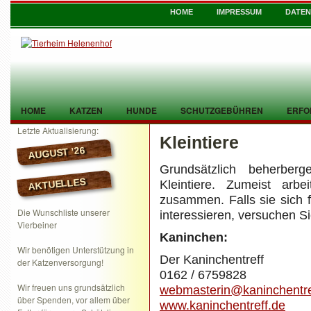
HOME
IMPRESSUM
DATE
HOME
KATZEN
HUNDE
SCHUTZGEBÜHREN
ERFO
Letzte Aktualisierung:
Kleintiere
TIER GEFUNDEN
KONTAKT
AUGUST ’26
Grundsätzlich beherbe
AKTUELLES
Kleintiere. Zumeist arbe
zusammen. Falls sie sich
Die Wunschliste unserer
interessieren, versuchen Si
Vierbeiner
Kaninchen:
Wir benötigen Unterstützung in
Der Kaninchentreff
der Katzenversorgung!
0162 / 6759828
Wir freuen uns grundsätzlich
webmasterin@kaninchentre
über Spenden, vor allem über
www.kaninchentreff.de