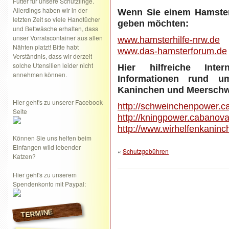
Futter für unsere Schützlinge.
Allerdings haben wir in der
Wenn Sie einem Hamster
letzten Zeit so viele Handtücher
geben möchten:
und Bettwäsche erhalten, dass
unser Vorratscontainer aus allen
www.hamsterhilfe-nrw.de
Nähten platzt! Bitte habt
www.das-hamsterforum.de
Verständnis, dass wir derzeit
solche Utensilien leider nicht
Hier hilfreiche Inter
annehmen können.
Informationen rund u
Kaninchen und Meerschw
Hier geht's zu unserer Facebook-
http://schweinchenpower.c
Seite
http://kningpower.cabanova
http://www.wirhelfenkaninc
Können Sie uns helfen beim
Einfangen wild lebender
«
Schutzgebühren
Katzen?
Hier geht's zu unserem
Spendenkonto mit Paypal:
TERMINE