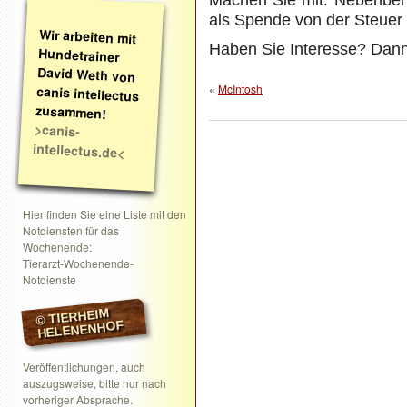
Machen Sie mit. Nebenbei
als Spende von der Steuer
Wir arbeiten mit
Hundetrainer
David Weth von
canis intellectus
Haben Sie Interesse? Dann
«
McIntosh
zusammen!
>canis-
intellectus.de<
Hier finden Sie eine Liste mit den
Notdiensten für das
Wochenende:
Tierarzt-Wochenende-
Notdienste
© TIERHEIM
HELENENHOF
Veröffentlichungen, auch
auszugsweise, bitte nur nach
vorheriger Absprache.