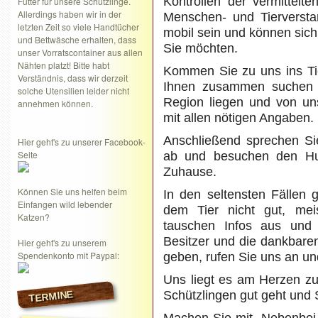
Kontrollen der vermittel
Futter für unsere Schützlinge.
Allerdings haben wir in der
Menschen- und Tierverstan
letzten Zeit so viele Handtücher
mobil sein und können sich 
und Bettwäsche erhalten, dass
Sie möchten.
unser Vorratscontainer aus allen
Nähten platzt! Bitte habt
Kommen Sie zu uns ins Ti
Verständnis, dass wir derzeit
Ihnen zusammen suchen wi
solche Utensilien leider nicht
Region liegen und von un
annehmen können.
mit allen nötigen Angaben.
Anschließend sprechen Sie
Hier geht's zu unserer Facebook-
Seite
ab und besuchen den Hu
Zuhause.
Können Sie uns helfen beim
In den seltensten Fällen
Einfangen wild lebender
dem Tier nicht gut, mei
Katzen?
tauschen Infos aus und
Besitzer und die dankbare
Hier geht's zu unserem
Spendenkonto mit Paypal:
geben, rufen Sie uns an u
Uns liegt es am Herzen zu
TERMINE
Schützlingen gut geht und 