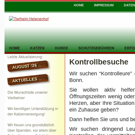
HOME
IMPRESSUM
DATE
HOME
KATZEN
HUNDE
SCHUTZGEBÜHREN
ERFO
Letzte Aktualisierung:
Kontrollbesuche
TIER GEFUNDEN
KONTAKT
AUGUST ’26
Wir suchen “Kontrolleure”
AKTUELLES
Bonn.
Sie wollen aktiv helf
Die Wunschliste unserer
Öffnungszeiten wenig oder
Vierbeiner
Herzen, aber Ihre Situation
Wir benötigen Unterstützung in
ein Zuhause geben?
der Katzenversorgung!
Dann helfen Sie uns und be
Wir freuen uns grundsätzlich
Wir suchen dringend Leut
über Spenden, vor allem über