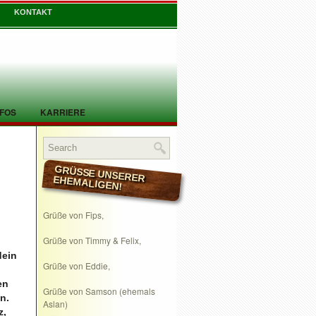
KONTAKT
NFOS
KARRIERE
GRÜSSE UNSERER EHEMALIGEN!
Grüße von Fips,
Grüße von Timmy & Felix,
dein
Grüße von Eddie,
en
Grüße von Samson (ehemals
n.
Aslan)
z,