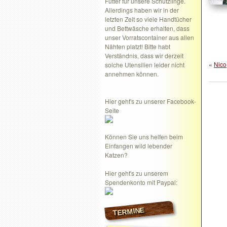
Futter für unsere Schützlinge.
Allerdings haben wir in der
letzten Zeit so viele Handtücher
und Bettwäsche erhalten, dass
unser Vorratscontainer aus allen
Nähten platzt! Bitte habt
Verständnis, dass wir derzeit
«
Nico
solche Utensilien leider nicht
annehmen können.
Hier geht's zu unserer Facebook-
Seite
Können Sie uns helfen beim
Einfangen wild lebender
Katzen?
Hier geht's zu unserem
Spendenkonto mit Paypal:
TERMINE