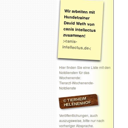
Wir arbeiten mit
Hundetrainer
David Weth von
canis intellectus
zusammen!
>canis-
intellectus.de<
Hier finden Sie eine Liste mit den
Notdiensten für das
Wochenende:
Tierarzt-Wochenende-
Notdienste
© TIERHEIM
HELENENHOF
Veröffentlichungen, auch
auszugsweise, bitte nur nach
vorheriger Absprache.