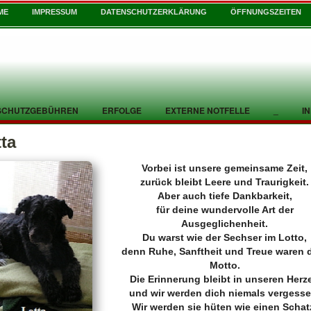
ME
IMPRESSUM
DATENSCHUTZERKLÄRUNG
ÖFFNUNGSZEITEN
SCHUTZGEBÜHREN
ERFOLGE
EXTERNE NOTFELLE
_
I
ta
Vorbei ist unsere gemeinsame Zeit,
zurück bleibt Leere und Traurigkeit.
Aber auch tiefe Dankbarkeit,
für deine wundervolle Art der
Ausgeglichenheit.
Du warst wie der Sechser im Lotto,
denn Ruhe, Sanftheit und Treue waren 
Motto.
Die Erinnerung bleibt in unseren Herz
und wir werden dich niemals vergesse
Wir werden sie hüten wie einen Schat