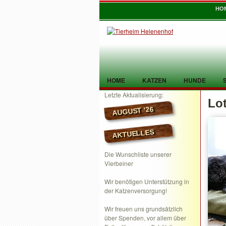
HO
HOME
KATZEN
HUNDE
Letzte Aktualisierung:
Lot
TIER GEFUNDEN
KONTAKT
AUGUST ’26
AKTUELLES
Die Wunschliste unserer
Vierbeiner
Wir benötigen Unterstützung in
der Katzenversorgung!
Wir freuen uns grundsätzlich
über Spenden, vor allem über