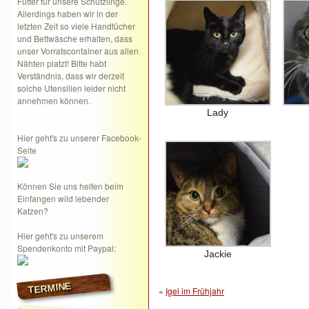
Futter für unsere Schützlinge.
Allerdings haben wir in der
letzten Zeit so viele Handtücher
und Bettwäsche erhalten, dass
unser Vorratscontainer aus allen
Nähten platzt! Bitte habt
Verständnis, dass wir derzeit
solche Utensilien leider nicht
annehmen können.
Lady
Hier geht's zu unserer Facebook-
Seite
Können Sie uns helfen beim
Einfangen wild lebender
Katzen?
Hier geht's zu unserem
Spendenkonto mit Paypal:
Jackie
TERMINE
«
Igel im Frühjahr