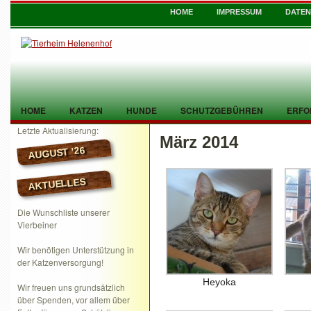
HOME
IMPRESSUM
DATE
HOME
KATZEN
HUNDE
SCHUTZGEBÜHREN
ERFO
Letzte Aktualisierung:
März 2014
TIER GEFUNDEN
KONTAKT
AUGUST ’26
AKTUELLES
Die Wunschliste unserer
Vierbeiner
Wir benötigen Unterstützung in
der Katzenversorgung!
Heyoka
Wir freuen uns grundsätzlich
über Spenden, vor allem über