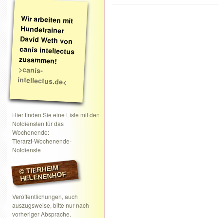
Wir arbeiten mit
Hundetrainer
David Weth von
canis intellectus
zusammen!
>canis-
intellectus.de<
Hier finden Sie eine Liste mit den
Notdiensten für das
Wochenende:
Tierarzt-Wochenende-
Notdienste
© TIERHEIM
HELENENHOF
Veröffentlichungen, auch
auszugsweise, bitte nur nach
vorheriger Absprache.