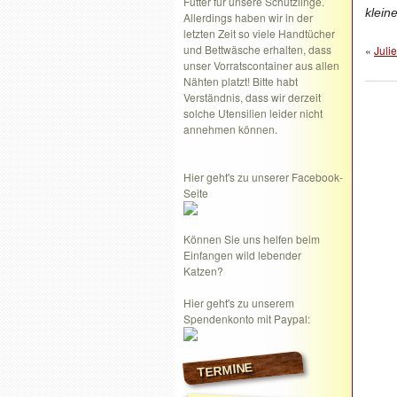
Futter für unsere Schützlinge.
klein
Allerdings haben wir in der
letzten Zeit so viele Handtücher
und Bettwäsche erhalten, dass
«
Julie
unser Vorratscontainer aus allen
Nähten platzt! Bitte habt
Verständnis, dass wir derzeit
solche Utensilien leider nicht
annehmen können.
Hier geht's zu unserer Facebook-
Seite
Können Sie uns helfen beim
Einfangen wild lebender
Katzen?
Hier geht's zu unserem
Spendenkonto mit Paypal:
TERMINE