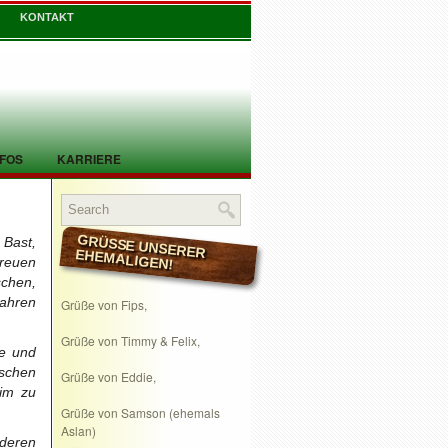
KONTAKT
NFOS
KARRIERE
 Bast,
GRÜSSE UNSERER EHEMALIGEN!
treuen
chen,
ahren
Grüße von Fips,
Grüße von Timmy & Felix,
se und
nschen
Grüße von Eddie,
eim zu
Grüße von Samson (ehemals
Aslan)
 deren