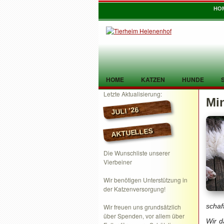
HO
HOME
KATZEN
HUNDE
Letzte Aktualisierung:
Mi
TIER GEFUNDEN
KONTAKT
JULI ’26
AKTUELLES
Die Wunschliste unserer
Vierbeiner
Wir benötigen Unterstützung in
der Katzenversorgung!
schaf
Wir freuen uns grundsätzlich
über Spenden, vor allem über
Wir d