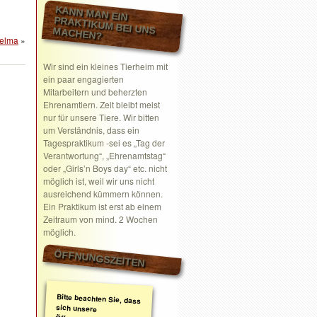
KANN MAN EIN
.
PRAKTIKUM BEI UNS MACHEN?
elma
»
Wir sind ein kleines Tierheim mit
ein paar engagierten
Mitarbeitern und beherzten
Ehrenamtlern. Zeit bleibt meist
nur für unsere Tiere. Wir bitten
um Verständnis, dass ein
Tagespraktikum -sei es „Tag der
Verantwortung“, „Ehrenamtstag“
oder „Girls’n Boys day“ etc. nicht
möglich ist, weil wir uns nicht
ausreichend kümmern können.
Ein Praktikum ist erst ab einem
Zeitraum von mind. 2 Wochen
möglich.
ÖFFNUNGSZEITEN
Bitte beachten Sie, dass
sich unsere
Öffnungszeiten geändert
haben. Wir nehmen
ausschließlich nach
telefonischer oder
schriftlicher Absprache
Termine wahr.
Schreiben Sie gerne ein
Email mit Ihrem