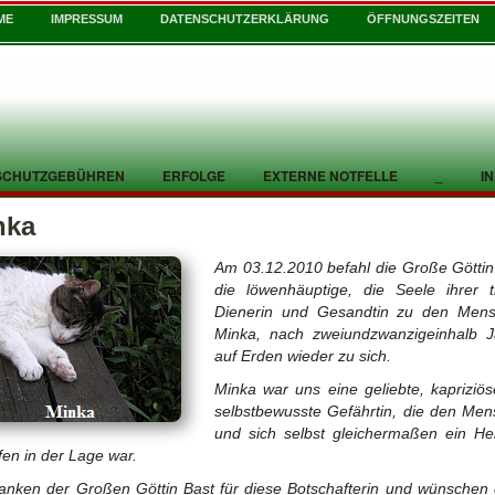
ME
IMPRESSUM
DATENSCHUTZERKLÄRUNG
ÖFFNUNGSZEITEN
SCHUTZGEBÜHREN
ERFOLGE
EXTERNE NOTFELLE
_
I
nka
Am 03.12.2010 befahl die Große Göttin
die löwenhäuptige, die Seele ihrer 
Dienerin und Gesandtin zu den Mens
Minka, nach zweiundzwanzigeinhalb J
auf Erden wieder zu sich.
Minka war uns eine geliebte, kapriziö
selbstbewusste Gefährtin, die den Me
und sich selbst gleichermaßen ein H
fen in der Lage war.
anken der Großen Göttin Bast für diese Botschafterin und wünschen