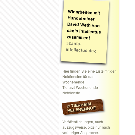
Wir arbeiten mit
Hundetrainer
David Weth von
canis intellectus
zusammen!
>canis-
intellectus.de<
Hier finden Sie eine Liste mit den
Notdiensten für das
Wochenende:
Tierarzt-Wochenende-
Notdienste
© TIERHEIM
HELENENHOF
Veröffentlichungen, auch
auszugsweise, bitte nur nach
vorheriger Absprache.