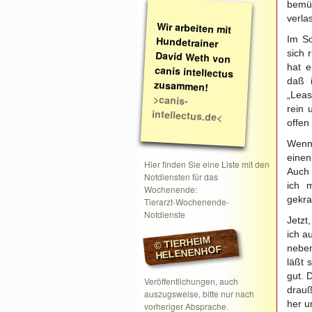
bemüh
verla
Wir arbeiten mit
Hundetrainer
David Weth von
canis intellectus
Im So
sich 
hat e
daß 
zusammen!
„Leas
>canis-
rein 
intellectus.de<
offen 
Wenn 
einen
Hier finden Sie eine Liste mit den
Auch 
Notdiensten für das
ich 
Wochenende:
gekra
Tierarzt-Wochenende-
Notdienste
Jetzt
ich a
© TIERHEIM
neben
HELENENHOF
läßt 
gut. 
Veröffentlichungen, auch
drauß
auszugsweise, bitte nur nach
her u
vorheriger Absprache.