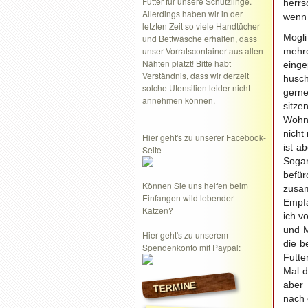
Futter für unsere Schützlinge.
herrs
Allerdings haben wir in der
wenn 
letzten Zeit so viele Handtücher
Mogli
und Bettwäsche erhalten, dass
unser Vorratscontainer aus allen
mehre
Nähten platzt! Bitte habt
einge
Verständnis, dass wir derzeit
husc
solche Utensilien leider nicht
gerne
annehmen können.
sitze
Wohnz
nicht
Hier geht's zu unserer Facebook-
ist a
Seite
Sogar
befür
Können Sie uns helfen beim
zusa
Einfangen wild lebender
Empf
Katzen?
ich v
und M
Hier geht's zu unserem
die b
Spendenkonto mit Paypal:
Futte
Mal d
TERMINE
aber 
nach 