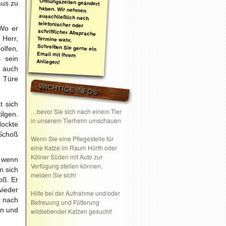
aus zu
 Wo er
 Herr,
olfen,
 sein
Anliegen!
l auch
e Türe
WICHTIGE INFOS
t sich
…bevor Sie sich nach einem Tier
ilgen.
in unserem Tierheim umschauen
Hockte
Schoß
Wenn Sie eine
Pflegestelle
für
eine Katze im Raum Hürth oder
Kölner Süden mit Auto zur
, wenn
Verfügung stellen können,
m sich
melden Sie sich!
oß. Er
wieder
Hilfe bei der Aufnahme und/oder
r nach
Betreuung und Fütterung
in und
wildlebender Katzen gesucht!