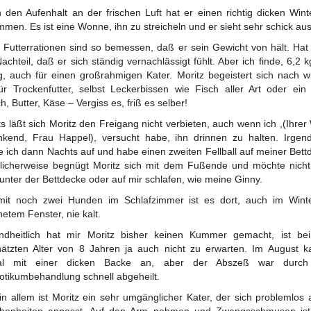
 den Aufenhalt an der frischen Luft hat er einen richtig dicken Wint
men. Es ist eine Wonne, ihn zu streicheln und er sieht sehr schick aus
 Futterrationen sind so bemessen, daß er sein Gewicht von hält. Hat 
achteil, daß er sich ständig vernachlässigt fühlt. Aber ich finde, 6,2 k
, auch für einen großrahmigen Kater. Moritz begeistert sich nach w
ür Trockenfutter, selbst Leckerbissen wie Fisch aller Art oder ein
h, Butter, Käse – Vergiss es, friß es selber!
s läßt sich Moritz den Freigang nicht verbieten, auch wenn ich ,(Ihrer
kend, Frau Happel), versucht habe, ihn drinnen zu halten. Irge
 ich dann Nachts auf und habe einen zweiten Fellball auf meiner Bett
licherweise begnügt Moritz sich mit dem Fußende und möchte nich
unter der Bettdecke oder auf mir schlafen, wie meine Ginny.
mit noch zwei Hunden im Schlafzimmer ist es dort, auch im Wint
netem Fenster, nie kalt.
ndheitlich hat mir Moritz bisher keinen Kummer gemacht, ist be
ätzten Alter von 8 Jahren ja auch nicht zu erwarten. Im August 
al mit einer dicken Backe an, aber der Abszeß war durch
iotikumbehandlung schnell abgeheilt.
 in allem ist Moritz ein sehr umgänglicher Kater, der sich problemlos 