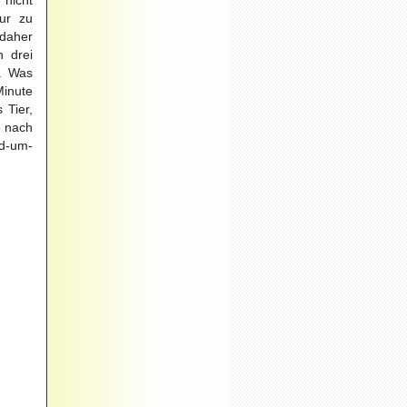
nicht
nur zu
 daher
h drei
. Was
Minute
 Tier,
e nach
nd-um-