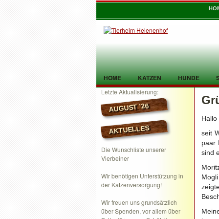
HO
HOME
KATZEN
HUNDE
Letzte Aktualisierung:
Gr
TIER GEFUNDEN
KONTAKT
AUGUST ’26
Hallo
AKTUELLES
seit 
paar 
Die Wunschliste unserer
sind 
Vierbeiner
Morit
Wir benötigen Unterstützung in
Mogli
der Katzenversorgung!
zeig
Besch
Wir freuen uns grundsätzlich
über Spenden, vor allem über
Meine