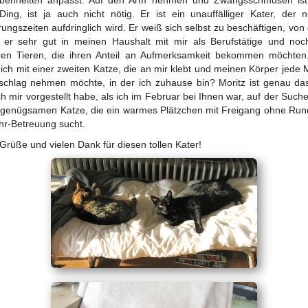
benheiten anpasst. Auf den Arm nehmen und Zwangsschmusen ist 
Ding, ist ja auch nicht nötig. Er ist ein unauffälliger Kater, der 
rungszeiten aufdringlich wird. Er weiß sich selbst zu beschäftigen, von
 er sehr gut in meinen Haushalt mit mir als Berufstätige und noc
ren Tieren, die ihren Anteil an Aufmerksamkeit bekommen möchten
e ich mit einer zweiten Katze, die an mir klebt und meinen Körper jede 
schlag nehmen möchte, in der ich zuhause bin? Moritz ist genau das
ch mir vorgestellt habe, als ich im Februar bei Ihnen war, auf der Such
 genügsamen Katze, die ein warmes Plätzchen mit Freigang ohne Ru
hr-Betreuung sucht.
 Grüße und vielen Dank für diesen tollen Kater!