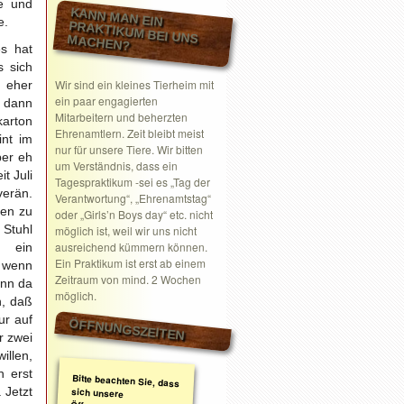
ke und
KANN MAN EIN
e.
PRAKTIKUM BEI UNS MACHEN?
es hat
s sich
Wir sind ein kleines Tierheim mit
) eher
ein paar engagierten
 dann
Mitarbeitern und beherzten
karton
Ehrenamtlern. Zeit bleibt meist
int im
nur für unsere Tiere. Wir bitten
ber eh
um Verständnis, dass ein
t Juli
Tagespraktikum -sei es „Tag der
verän.
Verantwortung“, „Ehrenamtstag“
den zu
oder „Girls’n Boys day“ etc. nicht
 Stuhl
möglich ist, weil wir uns nicht
ausreichend kümmern können.
r ein
Ein Praktikum ist erst ab einem
 wenn
Zeitraum von mind. 2 Wochen
ann da
möglich.
n, daß
ur auf
ÖFFNUNGSZEITEN
r zwei
illen,
h erst
Bitte beachten Sie, dass
sich unsere
Öffnungszeiten geändert
haben. Wir nehmen
ausschließlich nach
telefonischer oder
schriftlicher Absprache
Termine wahr.
Schreiben Sie gerne ein
Email mit Ihrem
 Jetzt