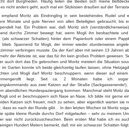
cht dort Burgfrieden. Häufig teilen die Beiden sich meine Bettdec
es nicht anders geht, auch mal ein Sitzkissen draußen auf der Terrass
 empfand Moritz als Eindringling in sein bestehendes Rudel und 
re Monate und gute Nerven von allen Beteiligten gebraucht, bis e
pendelt hat. Ein Problem war, daß Moritz sich (verständlicherweise
hend durchs Zimmer bewegt hat, wenn Mogli ihn beobachtete und
 (als schwarzer Schatten) hinter dem Papierkorb oder einem Papp
n blieb. Spannend für Mogli, der immer wieder stundenweise angele
immer verbringen musste. Da der Kerl aber mit seinen 13 Jahren a
 mehr der Aktivste ist, war das für ihn kein großes Problem gewesen. Sei
ber auch dort das Eis gebrochen und Moritz meistert die Situation sou
 im Garten konnte ich beide gleichzeitig laufen lassen, ohne Hetzjag
chten und Mogli darf Moritz beschnuppern, wenn dieser auf einem
mmengerollt liegt. Seit ca. 2 Monaten habe ich soga
angskommando aus zwei Katzen auf der Straße (Sackgassenende!),
om abendlichen Hundespaziergang kommen. Manchmal steht Moitz d
ogli und er beschnuppern sich Nase an Nase. Ich bilde mir gerne ei
eiden Katzen sich freuen, mich zu sehen, aber eigentlich warten sie n
r, dass es nach der Runde gibt… In den letzten Wochen ist Moritz soga
ie späte kleine Runde durchs Dorf mitgelaufen – sehr zu meinem Unw
er war nicht zurückzuscheuchen. Beim ersten Mal habe ich es auc
einigen Hundert Metern bemerkt, daß mir ein schwarzer Schatten folgt.