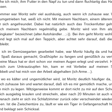
e ich mich, ihm Futter in den Napf zu tun und dann fluchtartig das H
ssen.
mmer war Moritz sehr viel aushäusig, auch wenn ich zuhause war.
rumgetrieben hat, weiß ich nicht. Mit meinem Nachbarn, einem älteren
r sich angefreundet. Dabei hat natürlich auch das Trockenfutter geh
ich meinem Nachbarn regelmäßig gebe. Moritz wird von Ihm als
ingkater“ bezeichnet (alter Autohändler…;-)). Bei ihm geht Moritz woh
und legt sich mal auf den Teppich, aber achtet sehr darauf, daß di
bleibt.
ich im Gemüsegarten gearbeitet habe, war Moritz häufig da und ha
 Spaß daraus gemacht, Graßhüpfer zu fangen und genüßlich zu vert
eine Maus hat er dort schon vor meinen Augen erlegt und verzehrt. 
mich zum Unkrautzupfen hin, kam er mit Vorliebe auf meinen 
bbelt und hat mich von der Arbeit abgehalten (ich Arme…).
, wo es kälter und ungemütlicher wird, ist Moritz deutlich häufiger da
uch zuhause bin und wartet darauf, daß ich es mir gemütlich mache, u
 mich zu legen. Witzigerweise kommt er dort nicht zu mir auf den Sch
sich ausgiebig kraulen und streicheln, aber nach 20 Minuten ist auch 
Danach zieht er sich ins Schlafzimmer zurück oder verschwindet wiede
en. Ist die Zwischentüre zu, läuft er wie ein Tiger in Gefangenschaft h
nd beklagt sein Schicksal.