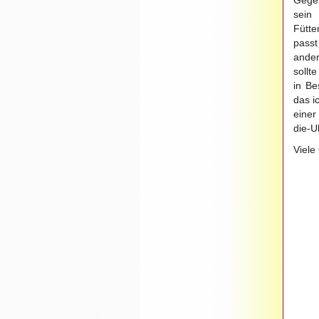
Gege
sein 
Fütte
passt
ande
sollt
in Be
das i
einer
die-U
Viele