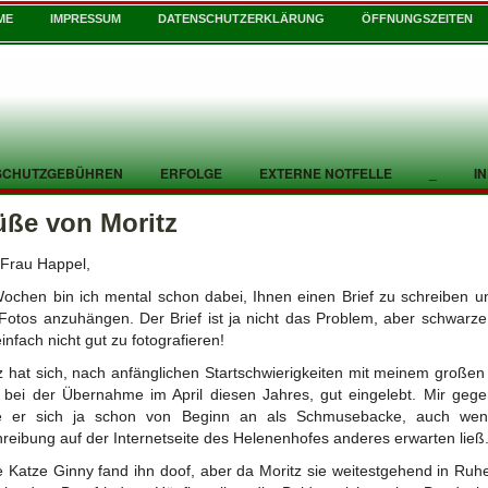
ME
IMPRESSUM
DATENSCHUTZERKLÄRUNG
ÖFFNUNGSZEITEN
SCHUTZGEBÜHREN
ERFOLGE
EXTERNE NOTFELLE
_
I
üße von Moritz
 Frau Happel,
Wochen bin ich mental schon dabei, Ihnen einen Brief zu schreiben u
Fotos anzuhängen. Der Brief ist ja nicht das Problem, aber schwarze
einfach nicht gut zu fotografieren!
z hat sich, nach anfänglichen Startschwierigkeiten mit meinem große
 bei der Übernahme im April diesen Jahres, gut eingelebt. Mir geg
te er sich ja schon von Beginn an als Schmusebacke, auch wen
reibung auf der Internetseite des Helenenhofes anderes erwarten ließ
 Katze Ginny fand ihn doof, aber da Moritz sie weitestgehend in Ruhe