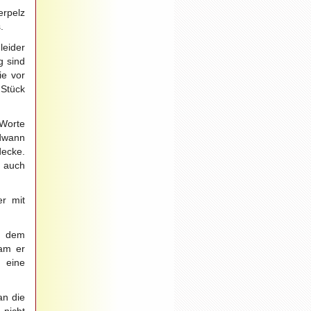
erpelz
.
leider
g sind
ie vor
 Stück
 Worte
ndwann
decke.
t auch
er mit
i dem
kam er
 eine
an die