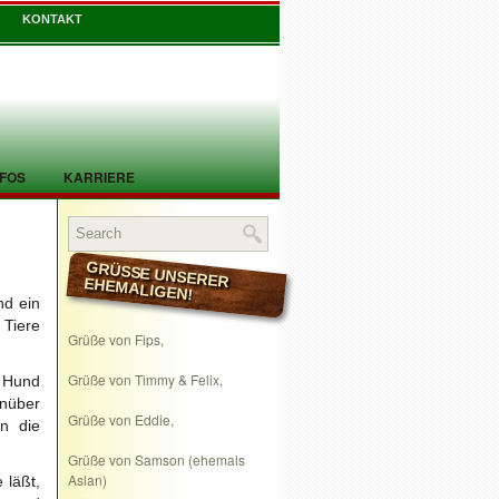
KONTAKT
NFOS
KARRIERE
GRÜSSE UNSERER EHEMALIGEN!
nd ein
 Tiere
Grüße von Fips,
Grüße von Timmy & Felix,
n Hund
enüber
Grüße von Eddie,
n die
.
Grüße von Samson (ehemals
Aslan)
 läßt,