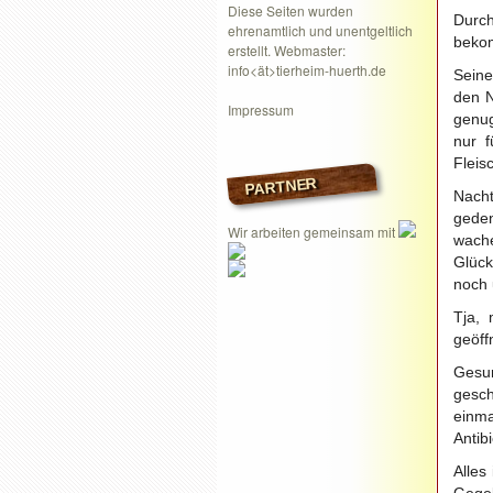
Diese Seiten wurden
Durch
ehrenamtlich und unentgeltlich
bekom
erstellt. Webmaster:
info<ät>tierheim-huerth.de
Seine
den N
Impressum
genug
nur f
Fleisc
PARTNER
Nacht
geden
Wir arbeiten gemeinsam mit
wache
Glück
noch 
Tja, 
geöff
Gesu
gesch
einm
Antib
Alles