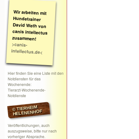
Wir arbeiten mit
Hundetrainer
David Weth von
canis intellectus
zusammen!
>canis-
intellectus.de<
Hier finden Sie eine Liste mit den
Notdiensten für das
Wochenende:
Tierarzt-Wochenende-
Notdienste
© TIERHEIM
HELENENHOF
Veröffentlichungen, auch
auszugsweise, bitte nur nach
vorheriger Absprache.