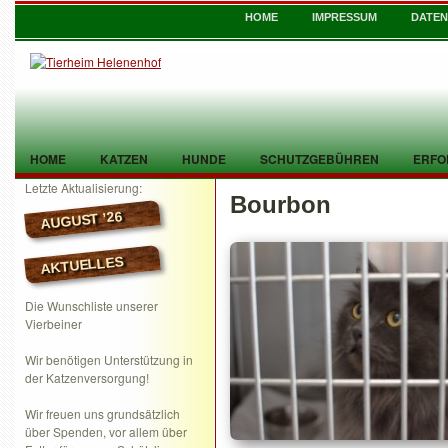
HOME
IMPRESSUM
DATE
HOME
KATZEN
HUNDE
SCHUTZGEBÜHREN
ERFO
Letzte Aktualisierung:
Bourbon
TIER GEFUNDEN
KONTAKT
AUGUST ’26
AKTUELLES
Die Wunschliste unserer
Vierbeiner
Wir benötigen Unterstützung in
der Katzenversorgung!
Wir freuen uns grundsätzlich
über Spenden, vor allem über