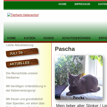
HOME
IMPRESSUM
DATE
HOME
KATZEN
HUNDE
SCHUTZGEBÜHREN
ERFO
Letzte Aktualisierung:
Pascha
TIER GEFUNDEN
KONTAKT
JULI ’26
AKTUELLES
Die Wunschliste unserer
Vierbeiner
Wir benötigen Unterstützung in
der Katzenversorgung!
Wir freuen uns grundsätzlich
über Spenden, vor allem über
Mein lieber alter Stinker / 