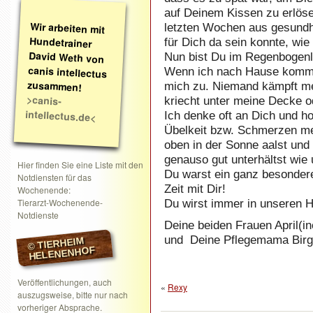
auf Deinem Kissen zu erlösen
Wir arbeiten mit
Hundetrainer
David Weth von
canis intellectus
letzten Wochen aus gesundh
für Dich da sein konnte, wie 
Nun bist Du im Regenbogenla
Wenn ich nach Hause komme,
zusammen!
mich zu. Niemand kämpft me
>canis-
kriecht unter meine Decke o
intellectus.de<
Ich denke oft an Dich und ho
Übelkeit bzw. Schmerzen me
oben in der Sonne aalst un
genauso gut unterhältst wie
Hier finden Sie eine Liste mit den
Du warst ein ganz besondere
Notdiensten für das
Zeit mit Dir!
Wochenende:
Tierarzt-Wochenende-
Du wirst immer in unseren He
Notdienste
Deine beiden Frauen April(in
und Deine Pflegemama Birg
© TIERHEIM
HELENENHOF
Veröffentlichungen, auch
«
Rexy
auszugsweise, bitte nur nach
vorheriger Absprache.