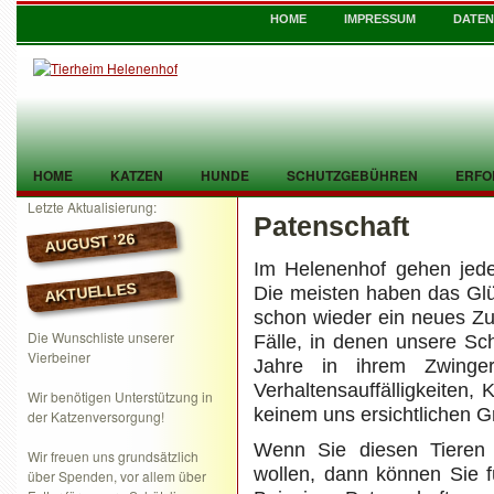
HOME
IMPRESSUM
DATE
HOME
KATZEN
HUNDE
SCHUTZGEBÜHREN
ERFO
Letzte Aktualisierung:
Patenschaft
TIER GEFUNDEN
KONTAKT
AUGUST ’26
Im Helenenhof gehen jede
AKTUELLES
Die meisten haben das Gl
schon wieder ein neues Z
Die Wunschliste unserer
Fälle, in denen unsere Sc
Vierbeiner
Jahre in ihrem Zwing
Verhaltensauffälligkeiten,
Wir benötigen Unterstützung in
keinem uns ersichtlichen G
der Katzenversorgung!
Wenn Sie diesen Tieren 
Wir freuen uns grundsätzlich
wollen, dann können Sie f
über Spenden, vor allem über