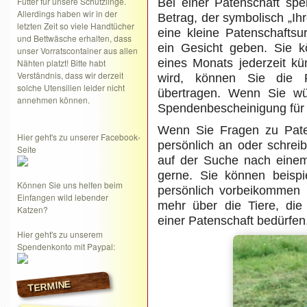
Futter für unsere Schützlinge.
Bei einer Patenschaft spe
Allerdings haben wir in der
Betrag, der symbolisch „Ih
letzten Zeit so viele Handtücher
eine kleine Patenschafts
und Bettwäsche erhalten, dass
ein Gesicht geben. Sie k
unser Vorratscontainer aus allen
eines Monats jederzeit kü
Nähten platzt! Bitte habt
Verständnis, dass wir derzeit
wird, können Sie die P
solche Utensilien leider nicht
übertragen. Wenn Sie wün
annehmen können.
Spendenbescheinigung für 
Wenn Sie Fragen zu Pate
Hier geht's zu unserer Facebook-
persönlich an oder schrei
Seite
auf der Suche nach einem 
gerne. Sie können beispi
Können Sie uns helfen beim
persönlich vorbeikommen 
Einfangen wild lebender
mehr über die Tiere, di
Katzen?
einer Patenschaft bedürfen
Hier geht's zu unserem
Spendenkonto mit Paypal:
TERMINE