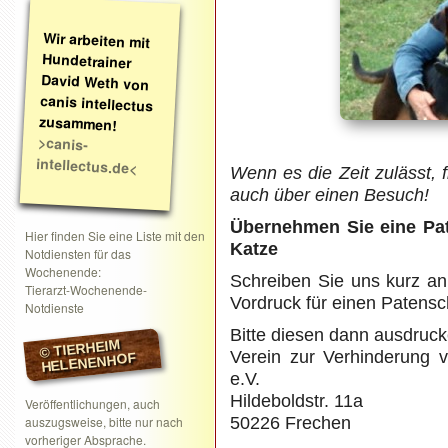
Wir arbeiten mit
Hundetrainer
David Weth von
canis intellectus
zusammen!
>canis-
intellectus.de<
Wenn es die Zeit zulässt, f
auch über einen Besuch!
Übernehmen Sie eine Pat
Hier finden Sie eine Liste mit den
Katze
Notdiensten für das
Wochenende:
Schreiben Sie uns kurz an
Tierarzt-Wochenende-
Vordruck für einen Patensc
Notdienste
Bitte diesen dann ausdruck
© TIERHEIM
Verein zur Verhinderung 
HELENENHOF
e.V.
Hildeboldstr. 11a
Veröffentlichungen, auch
auszugsweise, bitte nur nach
50226 Frechen
vorheriger Absprache.