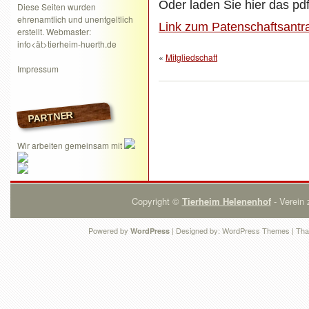
Oder laden Sie hier das pdf
Diese Seiten wurden
ehrenamtlich und unentgeltlich
Link zum Patenschaftsantr
erstellt. Webmaster:
info<ät>tierheim-huerth.de
«
Mitgliedschaft
Impressum
PARTNER
Wir arbeiten gemeinsam mit
Copyright ©
Tierheim Helenenhof
- Verein 
Powered by
| Designed by:
WordPress Themes
| Tha
WordPress