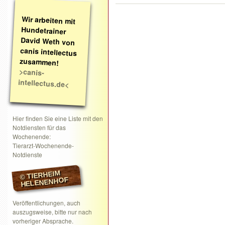
Wir arbeiten mit
Hundetrainer
David Weth von
canis intellectus
zusammen!
>canis-
intellectus.de<
Hier finden Sie eine Liste mit den
Notdiensten für das
Wochenende:
Tierarzt-Wochenende-
Notdienste
© TIERHEIM
HELENENHOF
Veröffentlichungen, auch
auszugsweise, bitte nur nach
vorheriger Absprache.