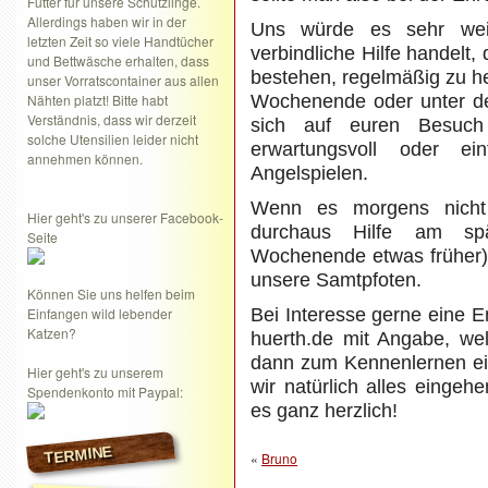
Futter für unsere Schützlinge.
Allerdings haben wir in der
Uns würde es sehr wei
letzten Zeit so viele Handtücher
verbindliche Hilfe handelt,
und Bettwäsche erhalten, dass
bestehen, regelmäßig zu h
unser Vorratscontainer aus allen
Nähten platzt! Bitte habt
Wochenende oder unter de
Verständnis, dass wir derzeit
sich auf euren Besuch
solche Utensilien leider nicht
erwartungsvoll oder e
annehmen können.
Angelspielen.
Wenn es morgens nicht 
Hier geht's zu unserer Facebook-
durchaus Hilfe am sp
Seite
Wochenende etwas früher).
unsere Samtpfoten.
Können Sie uns helfen beim
Einfangen wild lebender
Bei Interesse gerne eine E
Katzen?
huerth.de mit Angabe, we
dann zum Kennenlernen ein
Hier geht's zu unserem
wir natürlich alles einge
Spendenkonto mit Paypal:
es ganz herzlich!
TERMINE
«
Bruno