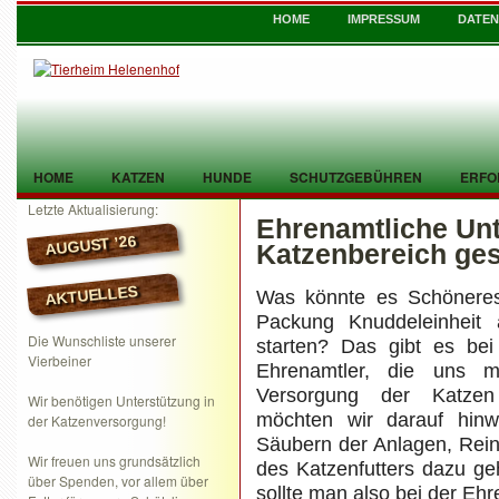
HOME
IMPRESSUM
DATE
HOME
KATZEN
HUNDE
SCHUTZGEBÜHREN
ERFO
Letzte Aktualisierung:
Ehrenamtliche Unt
TIER GEFUNDEN
KONTAKT
AUGUST ’26
Katzenbereich ge
AKTUELLES
Was könnte es Schöneres
Packung Knuddeleinheit
Die Wunschliste unserer
starten? Das gibt es be
Vierbeiner
Ehrenamtler, die uns 
Versorgung der Katzen
Wir benötigen Unterstützung in
möchten wir darauf hin
der Katzenversorgung!
Säubern der Anlagen, Rein
Wir freuen uns grundsätzlich
des Katzenfutters dazu ge
über Spenden, vor allem über
sollte man also bei der Ehr