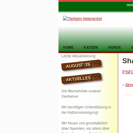
HO
HOME
KATZEN
HUNDE
Letzte Aktualisierung:
Sh
TIER GEFUNDEN
KONTAKT
AUGUST ’26
F%FC
AKTUELLES
«
Stim
Die Wunschliste unserer
Vierbeiner
Wir benötigen Unterstützung in
der Katzenversorgung!
Wir freuen uns grundsätzlich
über Spenden, vor allem über