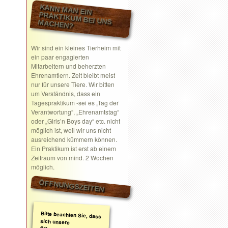
KANN MAN EIN
PRAKTIKUM BEI UNS MACHEN?
Wir sind ein kleines Tierheim mit
ein paar engagierten
Mitarbeitern und beherzten
Ehrenamtlern. Zeit bleibt meist
nur für unsere Tiere. Wir bitten
um Verständnis, dass ein
Tagespraktikum -sei es „Tag der
Verantwortung“, „Ehrenamtstag“
oder „Girls’n Boys day“ etc. nicht
möglich ist, weil wir uns nicht
ausreichend kümmern können.
Ein Praktikum ist erst ab einem
Zeitraum von mind. 2 Wochen
möglich.
ÖFFNUNGSZEITEN
Bitte beachten Sie, dass
sich unsere
Öffnungszeiten geändert
haben. Wir nehmen
ausschließlich nach
telefonischer oder
schriftlicher Absprache
Termine wahr.
Schreiben Sie gerne ein
Email mit Ihrem