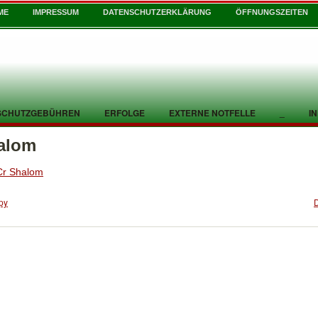
ME
IMPRESSUM
DATENSCHUTZERKLÄRUNG
ÖFFNUNGSZEITEN
SCHUTZGEBÜHREN
ERFOLGE
EXTERNE NOTFELLE
_
I
alom
r Shalom
py