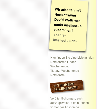
Wir arbeiten mit
Hundetrainer
David Weth von
canis intellectus
zusammen!
>canis-
intellectus.de<
Hier finden Sie eine Liste mit den
Notdiensten für das
Wochenende:
Tierarzt-Wochenende-
Notdienste
© TIERHEIM
HELENENHOF
Veröffentlichungen, auch
auszugsweise, bitte nur nach
vorheriger Absprache.