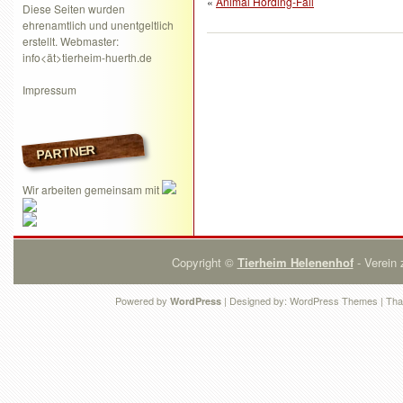
«
Animal Hording-Fall
Diese Seiten wurden
ehrenamtlich und unentgeltlich
erstellt. Webmaster:
info<ät>tierheim-huerth.de
Impressum
PARTNER
Wir arbeiten gemeinsam mit
Copyright ©
Tierheim Helenenhof
- Verein 
Powered by
| Designed by:
WordPress Themes
| Tha
WordPress