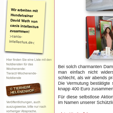
Wir arbeiten mit
Hundetrainer
David Weth von
canis intellectus
zusammen!
>canis-
intellectus.de<
Hier finden Sie eine Liste mit den
Notdiensten für das
Bei solch charmanten Dam
Wochenende:
man einfach nicht wider
Tierarzt-Wochenende-
schlecht, als wir abends pr
Notdienste
Die Vermutung bestätigte
© TIERHEIM
knapp 400 Euro zusammen
HELENENHOF
Für diese selbstlose Akti
Veröffentlichungen, auch
im Namen unserer Schützli
auszugsweise, bitte nur nach
vorheriger Absprache.