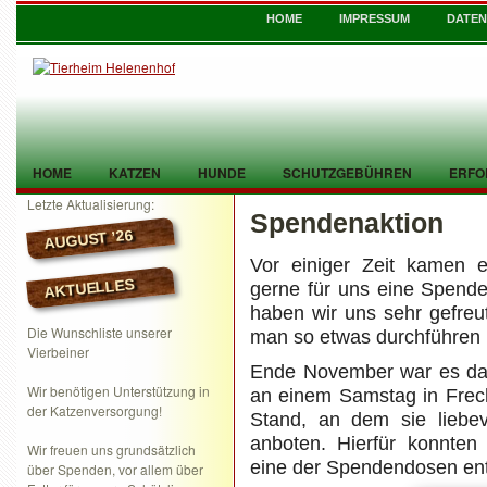
HOME
IMPRESSUM
DATE
HOME
KATZEN
HUNDE
SCHUTZGEBÜHREN
ERFO
Letzte Aktualisierung:
Spendenaktion
TIER GEFUNDEN
KONTAKT
AUGUST ’26
Vor einiger Zeit kamen e
AKTUELLES
gerne für uns eine Spende
haben wir uns sehr gefreu
Die Wunschliste unserer
man so etwas durchführen 
Vierbeiner
Ende November war es dan
Wir benötigen Unterstützung in
an einem Samstag in Frec
der Katzenversorgung!
Stand, an dem sie liebe
anboten. Hierfür konnten 
Wir freuen uns grundsätzlich
eine der Spendendosen ent
über Spenden, vor allem über