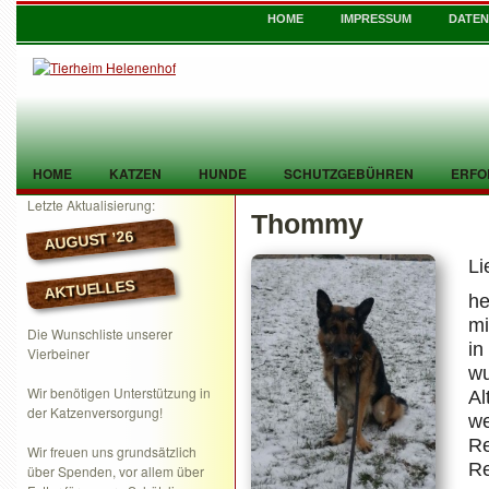
HOME
IMPRESSUM
DATE
HOME
KATZEN
HUNDE
SCHUTZGEBÜHREN
ERFO
Letzte Aktualisierung:
Thommy
TIER GEFUNDEN
KONTAKT
AUGUST ’26
Li
AKTUELLES
he
mi
Die Wunschliste unserer
in
Vierbeiner
wu
Wir benötigen Unterstützung in
Al
der Katzenversorgung!
w
R
Wir freuen uns grundsätzlich
Re
über Spenden, vor allem über