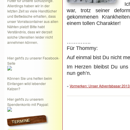
Futter für unsere Schützlinge.
I
Allerdings haben wir in der
war, trotz seiner defor
letzten Zeit so viele Handtücher
und Bettwäsche erhalten, dass
gekommenen Krankheiten,
unser Vorratscontainer aus allen
einem tollen Charakter!
Nähten platzt! Bitte habt
Verständnis, dass wir derzeit
solche Utensilien leider nicht
…………..
annehmen können.
Für Thommy:
Auf einmal bist Du nicht me
Hier geht's zu unserer Facebook-
Seite
Im Herzen bleibst Du uns 
nun geh’n.
Können Sie uns helfen beim
Einfangen wild lebender
«
Vormerken: Unser Adventsbasar 2013
Katzen?
Hier geht's zu unserem
Spendenkonto mit Paypal:
TERMINE