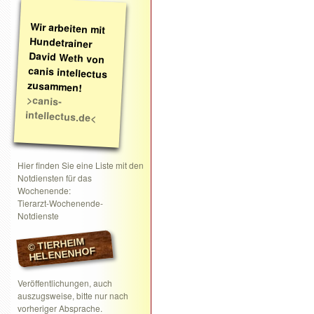
Wir arbeiten mit
Hundetrainer
David Weth von
canis intellectus
zusammen!
>canis-
intellectus.de<
Hier finden Sie eine Liste mit den
Notdiensten für das
Wochenende:
Tierarzt-Wochenende-
Notdienste
© TIERHEIM
HELENENHOF
Veröffentlichungen, auch
auszugsweise, bitte nur nach
vorheriger Absprache.