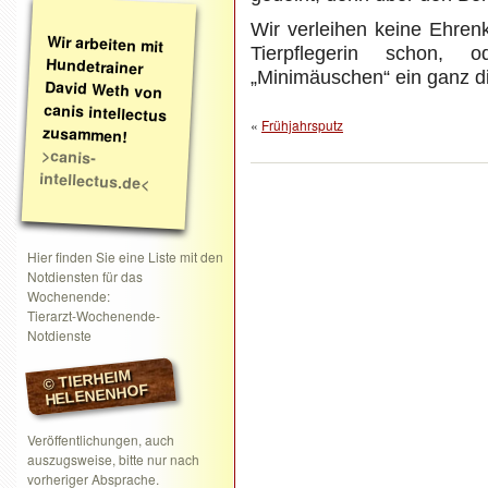
Wir verleihen keine Ehren
Wir arbeiten mit
Hundetrainer
David Weth von
canis intellectus
Tierpflegerin schon
„Minimäuschen“ ein ganz 
«
Frühjahrsputz
zusammen!
>canis-
intellectus.de<
Hier finden Sie eine Liste mit den
Notdiensten für das
Wochenende:
Tierarzt-Wochenende-
Notdienste
© TIERHEIM
HELENENHOF
Veröffentlichungen, auch
auszugsweise, bitte nur nach
vorheriger Absprache.