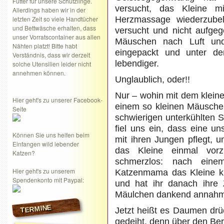
Futter für unsere Schützlinge.
versucht, das Kleine m
Allerdings haben wir in der
letzten Zeit so viele Handtücher
Herzmassage wiederzubel
und Bettwäsche erhalten, dass
versucht und nicht aufgeg
unser Vorratscontainer aus allen
Mäuschen nach Luft und
Nähten platzt! Bitte habt
eingepackt und unter de
Verständnis, dass wir derzeit
lebendiger.
solche Utensilien leider nicht
annehmen können.
Unglaublich, oder!!
Nur – wohin mit dem klei
Hier geht's zu unserer Facebook-
einem so kleinen Mäuschen
Seite
schwierigen unterkühlten 
fiel uns ein, dass eine u
Können Sie uns helfen beim
mit ihren Jungen pflegt, 
Einfangen wild lebender
das Kleine einmal vor
Katzen?
schmerzlos: nach einem
Hier geht's zu unserem
Katzenmama das Kleine ku
Spendenkonto mit Paypal:
und hat ihr danach ihre 
Mäulchen dankend annahm un
TERMINE
Jetzt heißt es Daumen drü
gedeiht, denn über den Berg