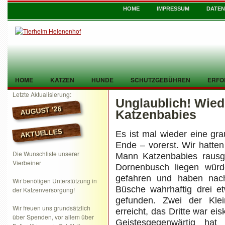
HOME
IMPRESSUM
DATE
HOME
KATZEN
HUNDE
SCHUTZGEBÜHREN
ERFO
Letzte Aktualisierung:
Unglaublich! Wied
TIER GEFUNDEN
KONTAKT
AUGUST ’26
Katzenbabies
AKTUELLES
Es ist mal wieder eine gr
Ende – vorerst. Wir hatte
Die Wunschliste unserer
Mann Katzenbabies rausg
Vierbeiner
Dornenbusch liegen würde
gefahren und haben nac
Wir benötigen Unterstützung in
Büsche wahrhaftig drei e
der Katzenversorgung!
gefunden. Zwei der Klei
Wir freuen uns grundsätzlich
erreicht, das Dritte war ei
über Spenden, vor allem über
Geistesgegenwärtig hat 