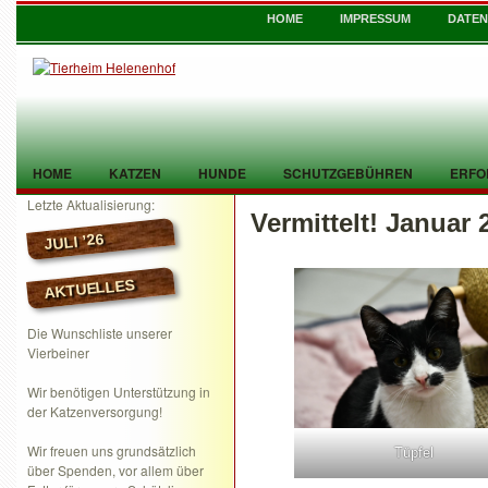
HOME
IMPRESSUM
DATE
HOME
KATZEN
HUNDE
SCHUTZGEBÜHREN
ERFO
Letzte Aktualisierung:
Vermittelt! Januar 
TIER GEFUNDEN
KONTAKT
JULI ’26
AKTUELLES
Die Wunschliste unserer
Vierbeiner
Wir benötigen Unterstützung in
der Katzenversorgung!
Wir freuen uns grundsätzlich
Tüpfel
über Spenden, vor allem über