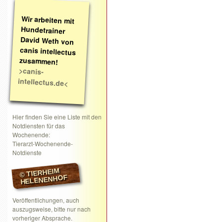
Wir arbeiten mit
Hundetrainer
David Weth von
canis intellectus
zusammen!
>canis-
intellectus.de<
Hier finden Sie eine Liste mit den
Notdiensten für das
Wochenende:
Tierarzt-Wochenende-
Notdienste
© TIERHEIM
HELENENHOF
Veröffentlichungen, auch
auszugsweise, bitte nur nach
vorheriger Absprache.