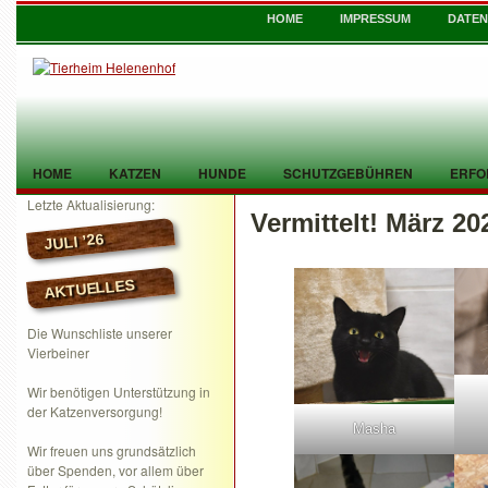
HOME
IMPRESSUM
DATE
HOME
KATZEN
HUNDE
SCHUTZGEBÜHREN
ERFO
Letzte Aktualisierung:
Vermittelt! März 20
TIER GEFUNDEN
KONTAKT
JULI ’26
AKTUELLES
Die Wunschliste unserer
Vierbeiner
Wir benötigen Unterstützung in
der Katzenversorgung!
Masha
Wir freuen uns grundsätzlich
über Spenden, vor allem über