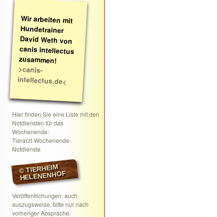
Wir arbeiten mit
Hundetrainer
David Weth von
canis intellectus
zusammen!
>canis-
intellectus.de<
Hier finden Sie eine Liste mit den
Notdiensten für das
Wochenende:
Tierarzt-Wochenende-
Notdienste
© TIERHEIM
HELENENHOF
Veröffentlichungen, auch
auszugsweise, bitte nur nach
vorheriger Absprache.