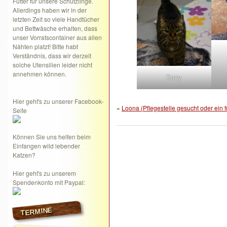
Futter für unsere Schützlinge.
Allerdings haben wir in der
letzten Zeit so viele Handtücher
und Bettwäsche erhalten, dass
unser Vorratscontainer aus allen
Nähten platzt! Bitte habt
Verständnis, dass wir derzeit
solche Utensilien leider nicht
annehmen können.
Kacy
Hier geht's zu unserer Facebook-
«
Loona (Pflegestelle gesucht oder ein
Seite
Können Sie uns helfen beim
Einfangen wild lebender
Katzen?
Hier geht's zu unserem
Spendenkonto mit Paypal:
TERMINE