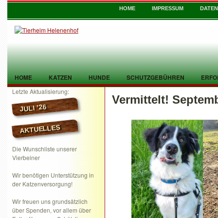
HOME
IMPRESSUM
DATE
HOME
KATZEN
HUNDE
SCHUTZGEBÜHREN
ERFO
Letzte Aktualisierung:
Vermittelt! Septem
TIER GEFUNDEN
KONTAKT
JULI ’26
AKTUELLES
Die Wunschliste unserer
Vierbeiner
Wir benötigen Unterstützung in
der Katzenversorgung!
Wir freuen uns grundsätzlich
über Spenden, vor allem über