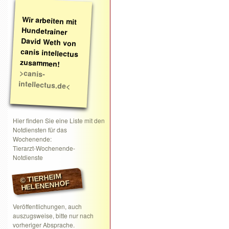
Wir arbeiten mit
Hundetrainer
David Weth von
canis intellectus
zusammen!
>canis-
intellectus.de<
Hier finden Sie eine Liste mit den
Notdiensten für das
Wochenende:
Tierarzt-Wochenende-
Notdienste
© TIERHEIM
HELENENHOF
Veröffentlichungen, auch
auszugsweise, bitte nur nach
vorheriger Absprache.