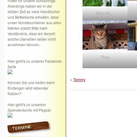
Futter für unsere Schützlinge.
Allerdings haben wir in der
letzten Zeit so viele Handtücher
Mira mit…
und Bettwäsche erhalten, dass
unser Vorratscontainer aus allen
Nähten platzt! Bitte habt
Verständnis, dass wir derzeit
solche Utensilien leider nicht
annehmen können.
Pina
Hier geht's zu unserer Facebook-
Seite
«
Tommy
Können Sie uns helfen beim
Einfangen wild lebender
Katzen?
Hier geht's zu unserem
Spendenkonto mit Paypal:
TERMINE