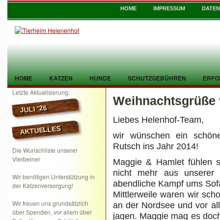
HOME
IMPRESSUM
DATE
HOME
KATZEN
HUNDE
SCHUTZGEBÜHREN
ERFO
Letzte Aktualisierung:
Weihnachtsgrüße 
TIER GEFUNDEN
KONTAKT
JULI ’26
Liebes Helenhof-Team,
AKTUELLES
wir wünschen ein schöne
Rutsch ins Jahr 2014!
Die Wunschliste unserer
Vierbeiner
Maggie & Hamlet fühlen s
nicht mehr aus unserer
Wir benötigen Unterstützung in
abendliche Kampf ums Sof
der Katzenversorgung!
Mittlerweile waren wir sc
Wir freuen uns grundsätzlich
an der Nordsee und vor al
über Spenden, vor allem über
jagen. Maggie mag es doch