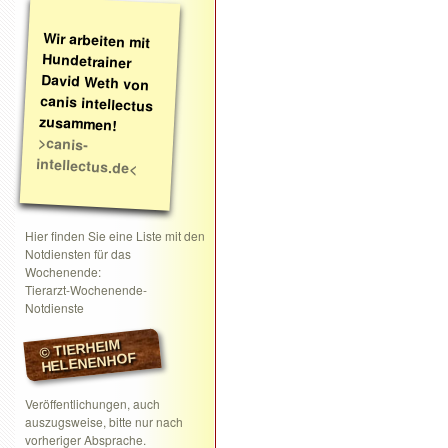
Wir arbeiten mit
Hundetrainer
David Weth von
canis intellectus
zusammen!
>canis-
intellectus.de<
Hier finden Sie eine Liste mit den
Notdiensten für das
Wochenende:
Tierarzt-Wochenende-
Notdienste
© TIERHEIM
HELENENHOF
Veröffentlichungen, auch
auszugsweise, bitte nur nach
vorheriger Absprache.