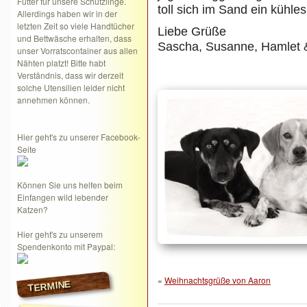
Futter für unsere Schützlinge.
toll sich im Sand ein kühle
Allerdings haben wir in der
letzten Zeit so viele Handtücher
Liebe Grüße
und Bettwäsche erhalten, dass
Sascha, Susanne, Hamlet 
unser Vorratscontainer aus allen
Nähten platzt! Bitte habt
Verständnis, dass wir derzeit
solche Utensilien leider nicht
annehmen können.
Hier geht's zu unserer Facebook-
Seite
Können Sie uns helfen beim
Einfangen wild lebender
Katzen?
Hier geht's zu unserem
Spendenkonto mit Paypal:
«
Weihnachtsgrüße von Aaron
TERMINE